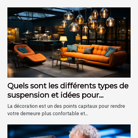
Quels sont les différents types de
suspension et idées pour
améliorer la décoration de votre
La décoration est un des points capitaux pour rendre
intérieur ?
votre demeure plus confortable et...