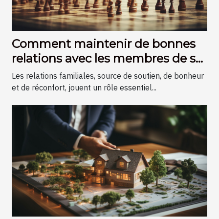
Comment maintenir de bonnes
relations avec les membres de sa
famille ?
Les relations familiales, source de soutien, de bonheur
et de réconfort, jouent un rôle essentiel...