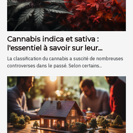
Cannabis indica et sativa :
l'essentiel à savoir sur leur
différence
La classification du cannabis a suscité de nombreuses
controverses dans le passé. Selon certains...