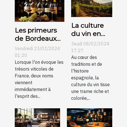
La culture
Les primeurs
du vin en
de Bordeaux
Espagne et
Jeudi 08/02/2024
contre
Vendredi 23/02/2024
son
17:27
Bourgogne :
01:20
évolution au
Au cœur des
une
Lorsque l'on évoque les
traditions et de
fil des
trésors viticoles de
comparaison
l'histoire
siècles
France, deux noms
espagnole, la
pour les
viennent
culture du vin tisse
collectionneurs
immédiatement à
une trame riche et
l'esprit des...
colorée,...