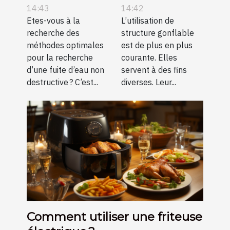
d’eau non
gonflable ?
14:43
14:42
destructive ?
Etes-vous à la
L’utilisation de
recherche des
structure gonflable
méthodes optimales
est de plus en plus
pour la recherche
courante. Elles
d’une fuite d’eau non
servent à des fins
destructive ? C’est...
diverses. Leur...
Comment utiliser une friteuse