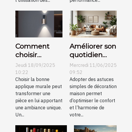
Comment
Améliorer son
choisir
quotidien
l’applique
avec des
Jeudi 18/09/2025
Mercredi 11/06/2025
murale
astuces
10:22
09:52
parfaite pour
Choisir la bonne
simples de
Adopter des astuces
applique murale peut
simples de décoration
votre espace
décoration
transformer une
maison permet
?
maison
pièce en lui apportant
d’optimiser le confort
une ambiance unique.
et l’harmonie de
Un...
votre...