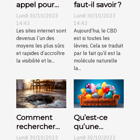
appel pour
faut-il savoir ?
une création
Lundi 30/10/2023
Lundi 30/10/2023
de sites
14:43
14:43
internet pas
Les sites internet sont
Aujourd’hui, le CBD
devenus l’un des
est si toutes les
chers sur
moyens les plus sûrs
lèvres. Cela se traduit
Angers ?
et rapides d’accroître
par le fait qu’il est la
la visibilité et le...
molécule naturelle
la...
Comment
Qu’est-ce
rechercher
qu’une
une fuite
structure
Lundi 30/10/2023
Lundi 30/10/2023