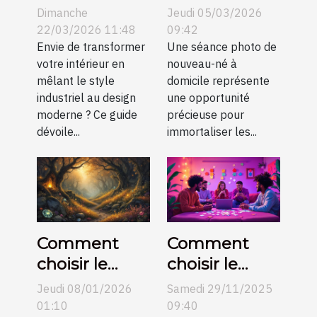
meubles
votre maison
Dimanche
Jeudi 05/03/2026
industriels
pour une
22/03/2026 11:48
09:42
dans un
Envie de transformer
séance photo
Une séance photo de
votre intérieur en
nouveau-né à
décor
de nouveau-
mêlant le style
domicile représente
moderne ?
né?
industriel au design
une opportunité
moderne ? Ce guide
précieuse pour
dévoile...
immortaliser les...
Comment
Comment
choisir le
choisir le
parfait bijou
meilleur jeu
Jeudi 08/01/2026
Samedi 29/11/2025
inspiré de
d'évasion
01:10
09:40