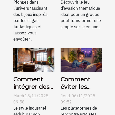
célèbres
Plongez dans
thématique
Découvrir le jeu
l’univers fascinant
d’évasion thématique
sagas
pour votre
des bijoux inspirés
idéal pour un groupe
fantastiques
groupe ?
par les sagas
peut transformer une
?
fantastiques et
simple sortie en une...
laissez-vous
envoûter...
Comment
Comment
intégrer des
éviter les
éléments
pièges des
Mardi 18/11/2025
Jeudi 06/11/2025
métalliques
plateformes
09:58
09:52
dans un salon
Le style industriel
de rencontre
Les plateformes de
séduit par son
rencontre gratuites