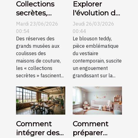
Collections
Explorer
secrètes,
l'évolution du
histoires
blouson
Mardi 23/06/2026
Jeudi 26/03/2026
méconnues
teddy dans la
00:54
00:44
Des réserves des
mode
Le blouson teddy,
grands musées aux
pièce emblématique
mondiale
coulisses des
du vestiaire
maisons de couture,
contemporain, suscite
les « collections
un engouement
secrètes » fascinent...
grandissant sur la...
Comment
Comment
intégrer des
préparer