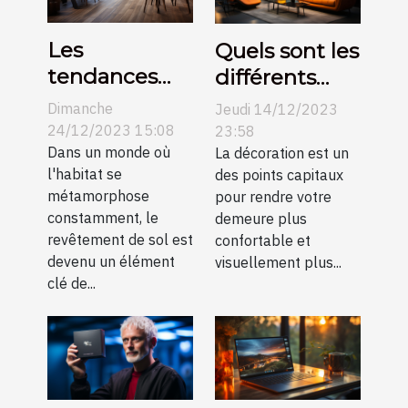
Les
Quels sont les
tendances
différents
actuelles
types de
Dimanche
Jeudi 14/12/2023
dans le
suspension et
24/12/2023 15:08
23:58
revêtement
Dans un monde où
idées pour
La décoration est un
l'habitat se
des points capitaux
de sol et
améliorer la
métamorphose
pour rendre votre
comment
décoration de
constamment, le
demeure plus
elles
votre
revêtement de sol est
confortable et
transforment
intérieur ?
devenu un élément
visuellement plus...
clé de...
l'esthétique
des
habitations
modernes