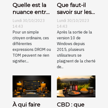
Quelle est la
Que faut-il
nuance entre
savoir sur les
DROM et
clés de
Lundi 30/10/2023
Lundi 30/10/2023
TOM ?
licence
14:43
14:43
Pour un simple
Windows 10 ?
Après la sortie de la
citoyen ordinaire, ces
version 10 de
différentes
Windows depuis
expressions DROM ou
2015, plusieurs
TOM peuvent ne rien
utilisateurs se
signifier....
plaignent de la cherté
de...
À qui faire
CBD : que