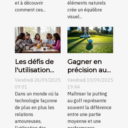
et à découvrir
éléments naturels
comment ces...
crée un équilibre
visuel...
Les défis de
Gagner en
l'utilisation
précision au
des
putting grâce
Vendredi 26/09/2025
Vendredi 19/09/2025
plateformes
aux conseils
09:01
19:44
de rencontre
Dans un monde où la
vidéo
Maîtriser le putting
technologie façonne
au golf représente
en petites
de plus en plus les
souvent la différence
communes
relations
entre une partie
amoureuses,
moyenne et une
l'utilisation des...
performance...