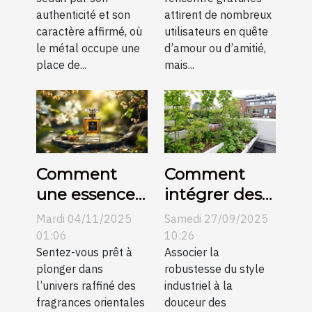
industriel ?
gratuites ?
authenticité et son
attirent de nombreux
caractère affirmé, où
utilisateurs en quête
le métal occupe une
d’amour ou d’amitié,
place de...
mais...
Comment
Comment
une essence
intégrer des
orientale
éléments
Mardi 04/11/2025
Samedi 27/09/2025
peut définir
naturels dans
01:06
10:26
l'élégance
Sentez-vous prêt à
un décor
Associer la
plonger dans
robustesse du style
moderne ?
industriel ?
l’univers raffiné des
industriel à la
fragrances orientales
douceur des