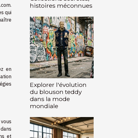
e.com
.
histoires méconnues
es qui
aître
ez en
cation
tégies
Explorer l'évolution
du blouson teddy
dans la mode
mondiale
 vous
s dans
ns et