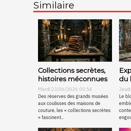
Similaire
Collections secrètes,
Exp
histoires méconnues
du 
dan
Mardi 23/06/2026 00:54
Jeud
mon
Des réserves des grands musées
Le bl
aux coulisses des maisons de
emblé
couture, les « collections secrètes
conte
» fascinent...
engou