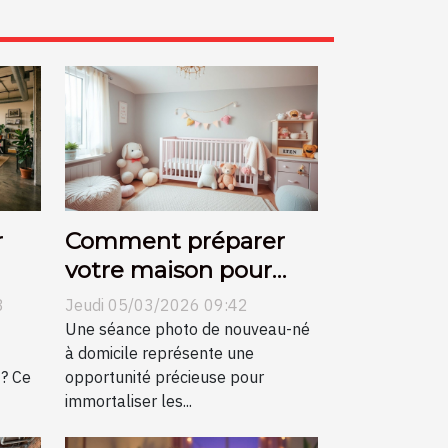
r
Comment préparer
votre maison pour
n
une séance photo de
8
Jeudi 05/03/2026 09:42
nouveau-né?
Une séance photo de nouveau-né
à domicile représente une
 ? Ce
opportunité précieuse pour
immortaliser les...