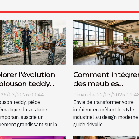
lorer l'évolution
Comment intégre
blouson teddy
des meubles
s la mode
industriels dans u
i 26/03/2026 00:44
Dimanche 22/03/2026 11:4
diale
décor moderne ?
ouson teddy, pièce
Envie de transformer votre
matique du vestiaire
intérieur en mêlant le style
mporain, suscite un
industriel au design moderne
ement grandissant sur la...
guide dévoile...