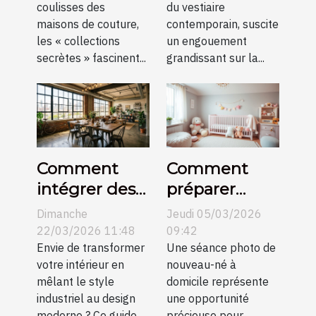
coulisses des
du vestiaire
maisons de couture,
contemporain, suscite
les « collections
un engouement
secrètes » fascinent...
grandissant sur la...
Comment
Comment
intégrer des
préparer
meubles
votre maison
Dimanche
Jeudi 05/03/2026
industriels
pour une
22/03/2026 11:48
09:42
dans un
Envie de transformer
séance photo
Une séance photo de
votre intérieur en
nouveau-né à
décor
de nouveau-
mêlant le style
domicile représente
moderne ?
né?
industriel au design
une opportunité
moderne ? Ce guide
précieuse pour