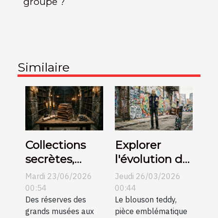
groupe ?
Similaire
Collections
Explorer
secrètes,
l'évolution du
histoires
blouson
Mardi 23/06/2026
Jeudi 26/03/2026
méconnues
teddy dans la
00:54
00:44
Des réserves des
mode
Le blouson teddy,
grands musées aux
pièce emblématique
mondiale