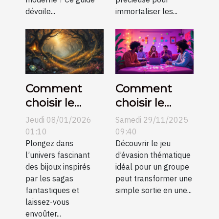
dévoile...
immortaliser les...
Comment
Comment
choisir le
choisir le
parfait bijou
meilleur jeu
Jeudi 08/01/2026
Samedi 29/11/2025
inspiré de
d'évasion
01:10
09:40
célèbres
Plongez dans
thématique
Découvrir le jeu
l’univers fascinant
d’évasion thématique
sagas
pour votre
des bijoux inspirés
idéal pour un groupe
fantastiques
groupe ?
par les sagas
peut transformer une
?
fantastiques et
simple sortie en une...
laissez-vous
envoûter...