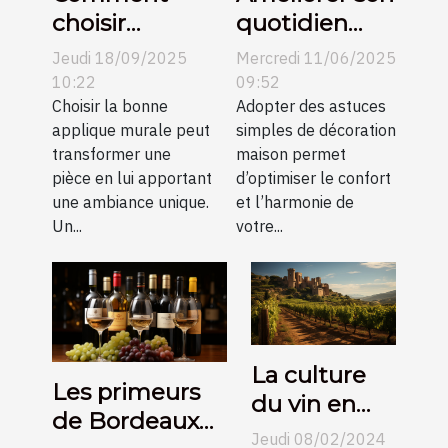
choisir
quotidien
l’applique
avec des
Jeudi 18/09/2025
Mercredi 11/06/2025
murale
astuces
10:22
09:52
parfaite pour
Choisir la bonne
simples de
Adopter des astuces
applique murale peut
simples de décoration
votre espace
décoration
transformer une
maison permet
?
maison
pièce en lui apportant
d’optimiser le confort
une ambiance unique.
et l’harmonie de
Un...
votre...
La culture
Les primeurs
du vin en
de Bordeaux
Espagne et
Jeudi 08/02/2024