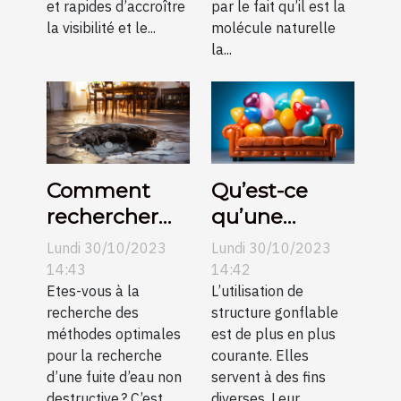
et rapides d’accroître
par le fait qu’il est la
la visibilité et le...
molécule naturelle
la...
Comment
Qu’est-ce
rechercher
qu’une
une fuite
structure
Lundi 30/10/2023
Lundi 30/10/2023
d’eau non
gonflable ?
14:43
14:42
destructive ?
Etes-vous à la
L’utilisation de
recherche des
structure gonflable
méthodes optimales
est de plus en plus
pour la recherche
courante. Elles
d’une fuite d’eau non
servent à des fins
destructive ? C’est...
diverses. Leur...