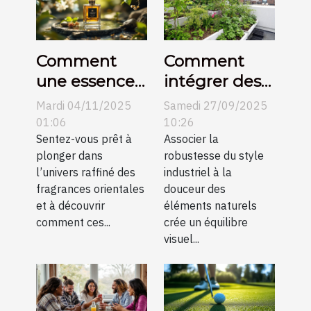
Comment
Comment
une essence
intégrer des
orientale
éléments
Mardi 04/11/2025
Samedi 27/09/2025
peut définir
naturels dans
01:06
10:26
l'élégance
Sentez-vous prêt à
un décor
Associer la
plonger dans
robustesse du style
moderne ?
industriel ?
l’univers raffiné des
industriel à la
fragrances orientales
douceur des
et à découvrir
éléments naturels
comment ces...
crée un équilibre
visuel...