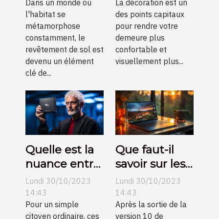
revêtement
Dans un monde où
idées pour
La décoration est un
l'habitat se
des points capitaux
de sol et
améliorer la
métamorphose
pour rendre votre
comment
décoration de
constamment, le
demeure plus
elles
votre
revêtement de sol est
confortable et
transforment
intérieur ?
devenu un élément
visuellement plus...
clé de...
l'esthétique
des
habitations
modernes
Quelle est la
Que faut-il
nuance entre
savoir sur les
DROM et
clés de
Lundi 30/10/2023
Lundi 30/10/2023
TOM ?
licence
14:43
14:43
Pour un simple
Windows 10 ?
Après la sortie de la
citoyen ordinaire, ces
version 10 de