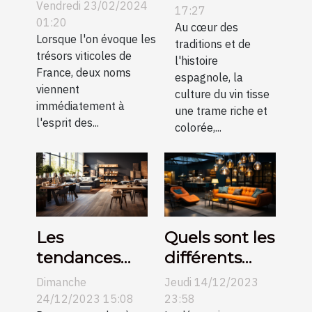
contre
Vendredi 23/02/2024
son
17:27
Bourgogne :
01:20
évolution au
Au cœur des
une
Lorsque l'on évoque les
traditions et de
fil des
trésors viticoles de
comparaison
l'histoire
siècles
France, deux noms
espagnole, la
pour les
viennent
culture du vin tisse
collectionneurs
immédiatement à
une trame riche et
l'esprit des...
colorée,...
Les
Quels sont les
tendances
différents
actuelles
types de
Dimanche
Jeudi 14/12/2023
dans le
suspension et
24/12/2023 15:08
23:58