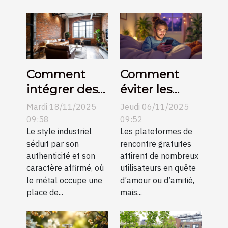
Comment
Comment
intégrer des
éviter les
éléments
pièges des
Mardi 18/11/2025
Jeudi 06/11/2025
métalliques
plateformes
09:58
09:52
dans un salon
Le style industriel
de rencontre
Les plateformes de
séduit par son
rencontre gratuites
industriel ?
gratuites ?
authenticité et son
attirent de nombreux
caractère affirmé, où
utilisateurs en quête
le métal occupe une
d’amour ou d’amitié,
place de...
mais...