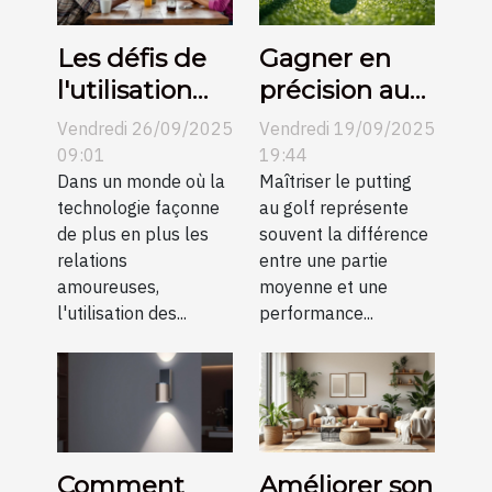
Les défis de
Gagner en
l'utilisation
précision au
des
putting grâce
Vendredi 26/09/2025
Vendredi 19/09/2025
plateformes
aux conseils
09:01
19:44
de rencontre
Dans un monde où la
vidéo
Maîtriser le putting
technologie façonne
au golf représente
en petites
de plus en plus les
souvent la différence
communes
relations
entre une partie
amoureuses,
moyenne et une
l'utilisation des...
performance...
Comment
Améliorer son