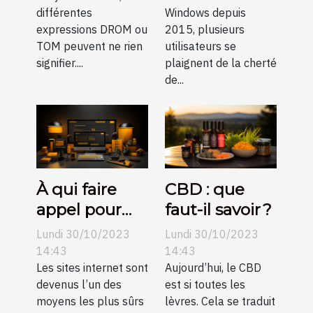
différentes
Windows depuis
expressions DROM ou
2015, plusieurs
TOM peuvent ne rien
utilisateurs se
signifier....
plaignent de la cherté
de...
À qui faire
CBD : que
appel pour
faut-il savoir ?
une création
Lundi 30/10/2023
Lundi 30/10/2023
de sites
14:43
14:43
internet pas
Les sites internet sont
Aujourd’hui, le CBD
devenus l’un des
est si toutes les
chers sur
moyens les plus sûrs
lèvres. Cela se traduit
Angers ?