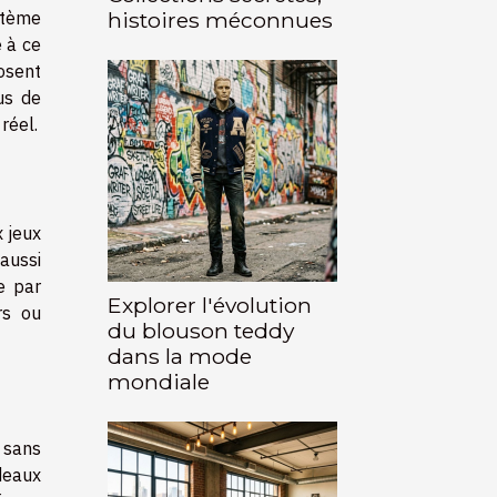
stème
histoires méconnues
e à ce
osent
us de
réel.
x jeux
aussi
e par
Explorer l'évolution
rs ou
du blouson teddy
dans la mode
mondiale
 sans
adeaux