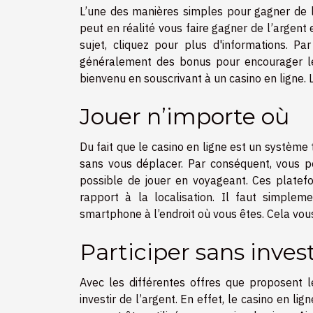
L’une des manières simples pour gagner de l’
peut en réalité vous faire gagner de l’argent
sujet,
cliquez pour plus d'informations
. Par
généralement des bonus pour encourager le
bienvenu en souscrivant à un casino en ligne. 
Jouer n’importe où
Du fait que le casino en ligne est un système
sans vous déplacer. Par conséquent, vous p
possible de jouer en voyageant. Ces platef
rapport à la localisation. Il faut simple
smartphone à l’endroit où vous êtes. Cela vou
Participer sans invest
Avec les différentes offres que proposent l
investir de l’argent. En effet, le casino en 