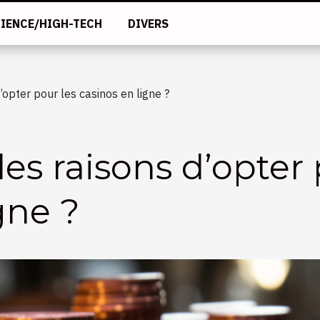
IENCE/HIGH-TECH
DIVERS
’opter pour les casinos en ligne ?
les raisons d’opter 
gne ?