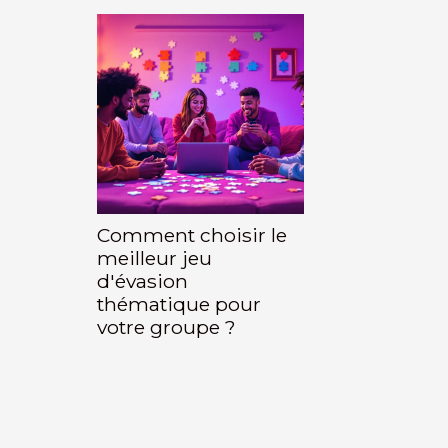
Comment choisir le
meilleur jeu
d'évasion
thématique pour
votre groupe ?