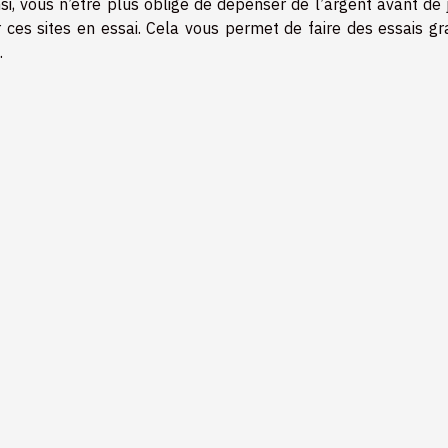
nsi, vous n’être plus obligé de dépenser de l’argent avant de 
ur ces sites en essai. Cela vous permet de faire des essais gr
.