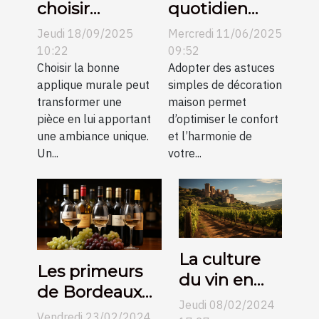
choisir
quotidien
l’applique
avec des
Jeudi 18/09/2025
Mercredi 11/06/2025
murale
astuces
10:22
09:52
parfaite pour
Choisir la bonne
simples de
Adopter des astuces
applique murale peut
simples de décoration
votre espace
décoration
transformer une
maison permet
?
maison
pièce en lui apportant
d’optimiser le confort
une ambiance unique.
et l’harmonie de
Un...
votre...
La culture
Les primeurs
du vin en
de Bordeaux
Espagne et
Jeudi 08/02/2024
contre
Vendredi 23/02/2024