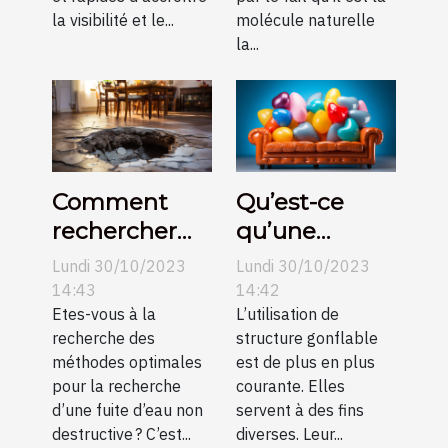
la visibilité et le...
molécule naturelle
la...
Comment
Qu’est-ce
rechercher
qu’une
une fuite
structure
Lundi 30/10/2023
Lundi 30/10/2023
d’eau non
gonflable ?
14:43
14:42
destructive ?
Etes-vous à la
L’utilisation de
recherche des
structure gonflable
méthodes optimales
est de plus en plus
pour la recherche
courante. Elles
d’une fuite d’eau non
servent à des fins
destructive ? C’est...
diverses. Leur...