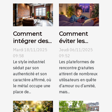
Comment
Comment
intégrer des
éviter les
éléments
pièges des
Mardi 18/11/2025
Jeudi 06/11/2025
métalliques
plateformes
09:58
09:52
dans un salon
Le style industriel
de rencontre
Les plateformes de
séduit par son
rencontre gratuites
industriel ?
gratuites ?
authenticité et son
attirent de nombreux
caractère affirmé, où
utilisateurs en quête
le métal occupe une
d’amour ou d’amitié,
place de...
mais...