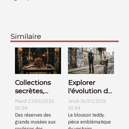
Similaire
Collections
Explorer
secrètes,
l'évolution du
histoires
blouson
Mardi 23/06/2026
Jeudi 26/03/2026
méconnues
teddy dans la
00:54
00:44
Des réserves des
mode
Le blouson teddy,
grands musées aux
pièce emblématique
mondiale
coulisses des
du vestiaire