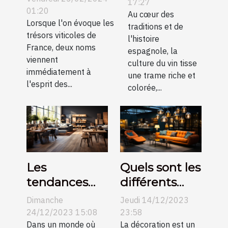
son
17:27
Bourgogne :
01:20
évolution au
Au cœur des
une
Lorsque l'on évoque les
traditions et de
fil des
trésors viticoles de
comparaison
l'histoire
siècles
France, deux noms
espagnole, la
pour les
viennent
culture du vin tisse
collectionneurs
immédiatement à
une trame riche et
l'esprit des...
colorée,...
Les
Quels sont les
tendances
différents
actuelles
types de
Dimanche
Jeudi 14/12/2023
dans le
suspension et
24/12/2023 15:08
23:58
revêtement
Dans un monde où
idées pour
La décoration est un