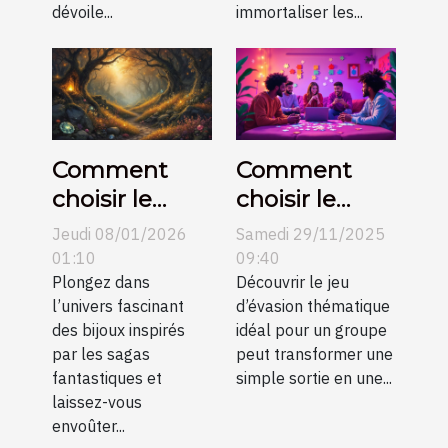
dévoile...
immortaliser les...
Comment
Comment
choisir le
choisir le
parfait bijou
meilleur jeu
Jeudi 08/01/2026
Samedi 29/11/2025
inspiré de
d'évasion
01:10
09:40
célèbres
Plongez dans
thématique
Découvrir le jeu
l’univers fascinant
d’évasion thématique
sagas
pour votre
des bijoux inspirés
idéal pour un groupe
fantastiques
groupe ?
par les sagas
peut transformer une
?
fantastiques et
simple sortie en une...
laissez-vous
envoûter...