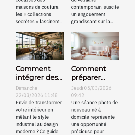
maisons de couture,
contemporain, suscite
les « collections
un engouement
secrètes » fascinent...
grandissant sur la...
Comment
Comment
intégrer des
préparer
meubles
votre maison
Dimanche
Jeudi 05/03/2026
industriels
pour une
22/03/2026 11:48
09:42
dans un
Envie de transformer
séance photo
Une séance photo de
votre intérieur en
nouveau-né à
décor
de nouveau-
mêlant le style
domicile représente
moderne ?
né?
industriel au design
une opportunité
moderne ? Ce guide
précieuse pour