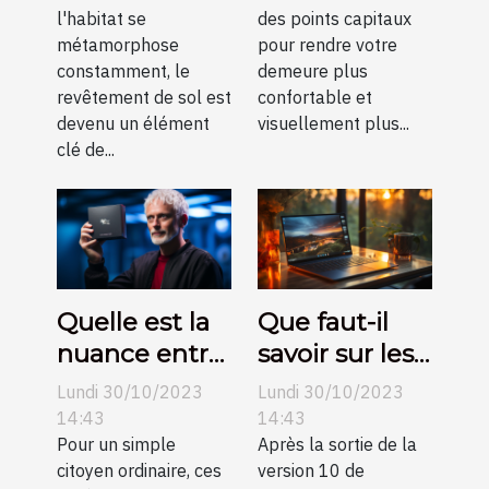
l'habitat se
des points capitaux
de sol et
améliorer la
métamorphose
pour rendre votre
comment
décoration de
constamment, le
demeure plus
elles
votre
revêtement de sol est
confortable et
transforment
intérieur ?
devenu un élément
visuellement plus...
clé de...
l'esthétique
des
habitations
modernes
Quelle est la
Que faut-il
nuance entre
savoir sur les
DROM et
clés de
Lundi 30/10/2023
Lundi 30/10/2023
TOM ?
licence
14:43
14:43
Pour un simple
Windows 10 ?
Après la sortie de la
citoyen ordinaire, ces
version 10 de