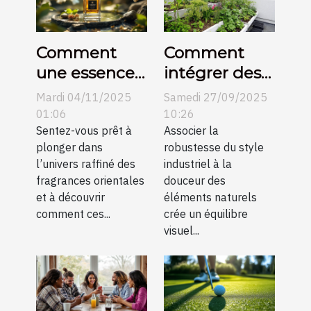
Comment
Comment
une essence
intégrer des
orientale
éléments
Mardi 04/11/2025
Samedi 27/09/2025
peut définir
naturels dans
01:06
10:26
l'élégance
Sentez-vous prêt à
un décor
Associer la
plonger dans
robustesse du style
moderne ?
industriel ?
l’univers raffiné des
industriel à la
fragrances orientales
douceur des
et à découvrir
éléments naturels
comment ces...
crée un équilibre
visuel...