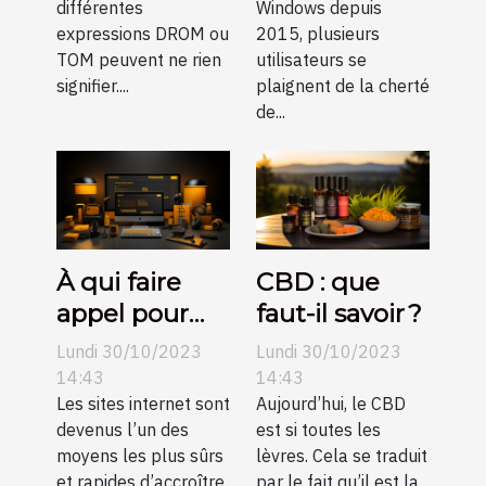
différentes
Windows depuis
expressions DROM ou
2015, plusieurs
TOM peuvent ne rien
utilisateurs se
signifier....
plaignent de la cherté
de...
À qui faire
CBD : que
appel pour
faut-il savoir ?
une création
Lundi 30/10/2023
Lundi 30/10/2023
de sites
14:43
14:43
internet pas
Les sites internet sont
Aujourd’hui, le CBD
devenus l’un des
est si toutes les
chers sur
moyens les plus sûrs
lèvres. Cela se traduit
Angers ?
et rapides d’accroître
par le fait qu’il est la