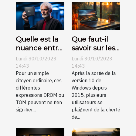
des
habitations
modernes
Quelle est la
Que faut-il
nuance entre
savoir sur les
DROM et
clés de
Lundi 30/10/2023
Lundi 30/10/2023
TOM ?
licence
14:43
14:43
Pour un simple
Windows 10 ?
Après la sortie de la
citoyen ordinaire, ces
version 10 de
différentes
Windows depuis
expressions DROM ou
2015, plusieurs
TOM peuvent ne rien
utilisateurs se
signifier....
plaignent de la cherté
de...