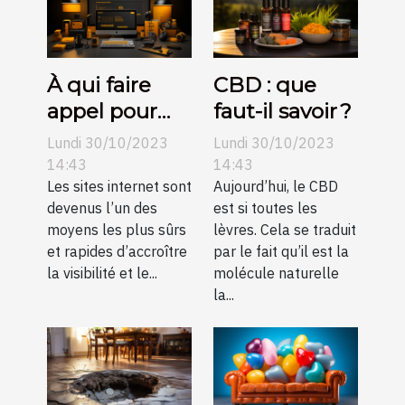
À qui faire
CBD : que
appel pour
faut-il savoir ?
une création
Lundi 30/10/2023
Lundi 30/10/2023
de sites
14:43
14:43
internet pas
Les sites internet sont
Aujourd’hui, le CBD
devenus l’un des
est si toutes les
chers sur
moyens les plus sûrs
lèvres. Cela se traduit
Angers ?
et rapides d’accroître
par le fait qu’il est la
la visibilité et le...
molécule naturelle
la...