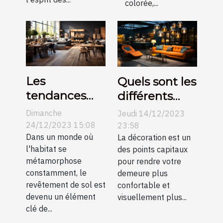
colorée,...
Les
Quels sont les
tendances
différents
actuelles
types de
Dimanche
Jeudi 14/12/2023
dans le
suspension et
24/12/2023 15:08
23:58
revêtement
Dans un monde où
idées pour
La décoration est un
l'habitat se
des points capitaux
de sol et
améliorer la
métamorphose
pour rendre votre
comment
décoration de
constamment, le
demeure plus
elles
votre
revêtement de sol est
confortable et
transforment
intérieur ?
devenu un élément
visuellement plus...
clé de...
l'esthétique