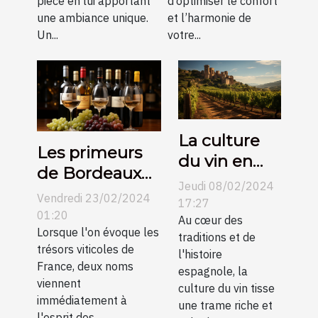
pièce en lui apportant
d’optimiser le confort
une ambiance unique.
et l’harmonie de
Un...
votre...
La culture
Les primeurs
du vin en
de Bordeaux
Espagne et
Jeudi 08/02/2024
contre
Vendredi 23/02/2024
son
17:27
Bourgogne :
01:20
évolution au
Au cœur des
une
Lorsque l'on évoque les
traditions et de
fil des
trésors viticoles de
comparaison
l'histoire
siècles
France, deux noms
espagnole, la
pour les
viennent
culture du vin tisse
collectionneurs
immédiatement à
une trame riche et
l'esprit des...