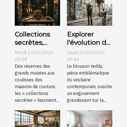
Collections
Explorer
secrètes,
l'évolution du
histoires
blouson
Mardi 23/06/2026
Jeudi 26/03/2026
méconnues
teddy dans la
00:54
00:44
Des réserves des
mode
Le blouson teddy,
grands musées aux
pièce emblématique
mondiale
coulisses des
du vestiaire
maisons de couture,
contemporain, suscite
les « collections
un engouement
secrètes » fascinent...
grandissant sur la...