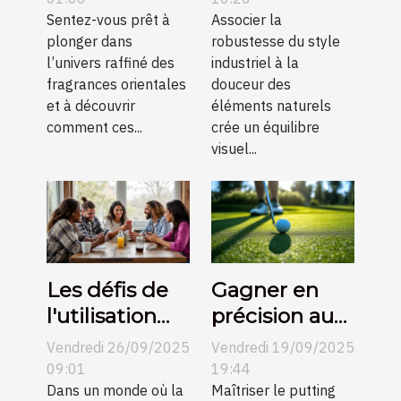
l'élégance
Sentez-vous prêt à
un décor
Associer la
plonger dans
robustesse du style
moderne ?
industriel ?
l’univers raffiné des
industriel à la
fragrances orientales
douceur des
et à découvrir
éléments naturels
comment ces...
crée un équilibre
visuel...
Les défis de
Gagner en
l'utilisation
précision au
des
putting grâce
Vendredi 26/09/2025
Vendredi 19/09/2025
plateformes
aux conseils
09:01
19:44
de rencontre
Dans un monde où la
vidéo
Maîtriser le putting