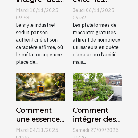
éléments
pièges des
Mardi 18/11/2025
Jeudi 06/11/2025
métalliques
plateformes
09:58
09:52
dans un salon
Le style industriel
de rencontre
Les plateformes de
séduit par son
rencontre gratuites
industriel ?
gratuites ?
authenticité et son
attirent de nombreux
caractère affirmé, où
utilisateurs en quête
le métal occupe une
d’amour ou d’amitié,
place de...
mais...
Comment
Comment
une essence
intégrer des
orientale
éléments
Mardi 04/11/2025
Samedi 27/09/2025
peut définir
naturels dans
01:06
10:26