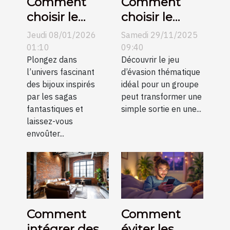
Comment
Comment
choisir le
choisir le
parfait bijou
meilleur jeu
Jeudi 08/01/2026
Samedi 29/11/2025
inspiré de
d'évasion
01:10
09:40
célèbres
Plongez dans
thématique
Découvrir le jeu
l’univers fascinant
d’évasion thématique
sagas
pour votre
des bijoux inspirés
idéal pour un groupe
fantastiques
groupe ?
par les sagas
peut transformer une
?
fantastiques et
simple sortie en une...
laissez-vous
envoûter...
Comment
Comment
intégrer des
éviter les