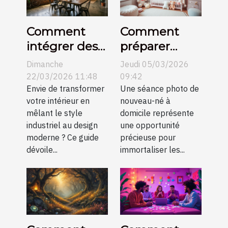
Comment
Comment
intégrer des
préparer
meubles
votre maison
Dimanche
Jeudi 05/03/2026
industriels
pour une
22/03/2026 11:48
09:42
dans un
Envie de transformer
séance photo
Une séance photo de
votre intérieur en
nouveau-né à
décor
de nouveau-
mêlant le style
domicile représente
moderne ?
né?
industriel au design
une opportunité
moderne ? Ce guide
précieuse pour
dévoile...
immortaliser les...