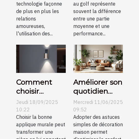
technologie façonne
au golf représente
en petites
de plus en plus les
souvent la différence
communes
relations
entre une partie
amoureuses,
moyenne et une
l'utilisation des...
performance...
Comment
Améliorer son
choisir
quotidien
l’applique
avec des
Jeudi 18/09/2025
Mercredi 11/06/2025
murale
astuces
10:22
09:52
parfaite pour
Choisir la bonne
simples de
Adopter des astuces
applique murale peut
simples de décoration
votre espace
décoration
transformer une
maison permet
?
maison