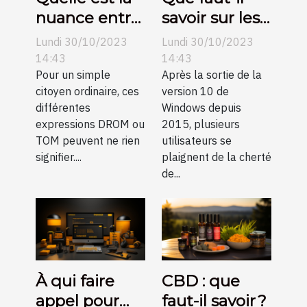
nuance entre
savoir sur les
DROM et
clés de
Lundi 30/10/2023
Lundi 30/10/2023
TOM ?
licence
14:43
14:43
Pour un simple
Windows 10 ?
Après la sortie de la
citoyen ordinaire, ces
version 10 de
différentes
Windows depuis
expressions DROM ou
2015, plusieurs
TOM peuvent ne rien
utilisateurs se
signifier....
plaignent de la cherté
de...
À qui faire
CBD : que
appel pour
faut-il savoir ?