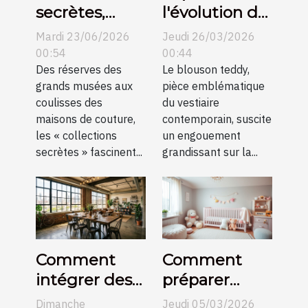
secrètes,
l'évolution du
histoires
blouson
Mardi 23/06/2026
Jeudi 26/03/2026
méconnues
teddy dans la
00:54
00:44
Des réserves des
mode
Le blouson teddy,
grands musées aux
pièce emblématique
mondiale
coulisses des
du vestiaire
maisons de couture,
contemporain, suscite
les « collections
un engouement
secrètes » fascinent...
grandissant sur la...
Comment
Comment
intégrer des
préparer
meubles
votre maison
Dimanche
Jeudi 05/03/2026