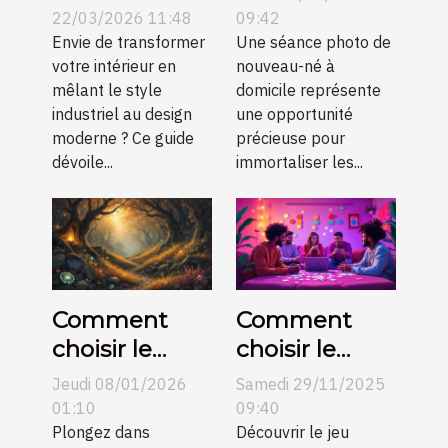
industriels
pour une
22/03/2026 11:48
09:42
dans un
Envie de transformer
séance photo
Une séance photo de
votre intérieur en
nouveau-né à
décor
de nouveau-
mêlant le style
domicile représente
moderne ?
né?
industriel au design
une opportunité
moderne ? Ce guide
précieuse pour
dévoile...
immortaliser les...
Comment
Comment
choisir le
choisir le
parfait bijou
meilleur jeu
Jeudi 08/01/2026
Samedi 29/11/2025
inspiré de
d'évasion
01:10
09:40
célèbres
Plongez dans
thématique
Découvrir le jeu