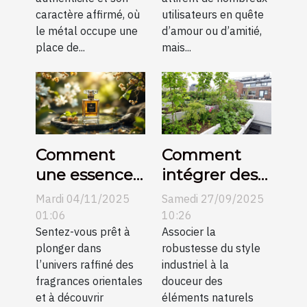
caractère affirmé, où
utilisateurs en quête
le métal occupe une
d’amour ou d’amitié,
place de...
mais...
Comment
Comment
une essence
intégrer des
orientale
éléments
Mardi 04/11/2025
Samedi 27/09/2025
peut définir
naturels dans
01:06
10:26
l'élégance
Sentez-vous prêt à
un décor
Associer la
plonger dans
robustesse du style
moderne ?
industriel ?
l’univers raffiné des
industriel à la
fragrances orientales
douceur des
et à découvrir
éléments naturels