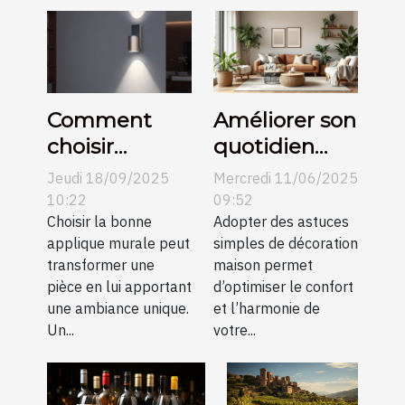
Comment
Améliorer son
choisir
quotidien
l’applique
avec des
Jeudi 18/09/2025
Mercredi 11/06/2025
murale
astuces
10:22
09:52
parfaite pour
Choisir la bonne
simples de
Adopter des astuces
applique murale peut
simples de décoration
votre espace
décoration
transformer une
maison permet
?
maison
pièce en lui apportant
d’optimiser le confort
une ambiance unique.
et l’harmonie de
Un...
votre...