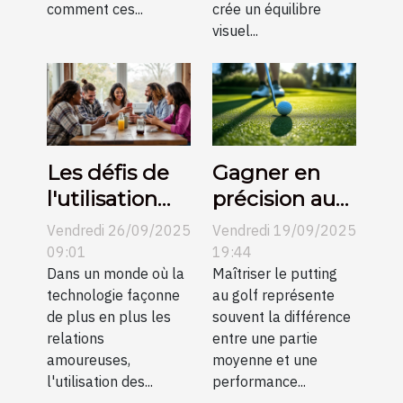
comment ces...
crée un équilibre
visuel...
Les défis de
Gagner en
l'utilisation
précision au
des
putting grâce
Vendredi 26/09/2025
Vendredi 19/09/2025
plateformes
aux conseils
09:01
19:44
de rencontre
Dans un monde où la
vidéo
Maîtriser le putting
technologie façonne
au golf représente
en petites
de plus en plus les
souvent la différence
communes
relations
entre une partie
amoureuses,
moyenne et une
l'utilisation des...
performance...