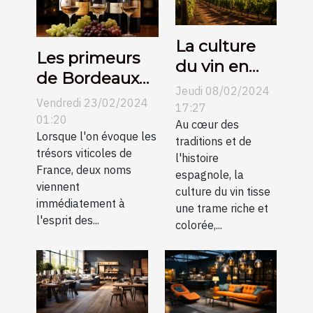
La culture
Les primeurs
du vin en
de Bordeaux
Espagne et
Jeudi 08/02/2024
contre
Vendredi 23/02/2024
son
17:27
Bourgogne :
01:20
évolution au
Au cœur des
une
Lorsque l'on évoque les
traditions et de
fil des
trésors viticoles de
comparaison
l'histoire
siècles
France, deux noms
espagnole, la
pour les
viennent
culture du vin tisse
collectionneurs
immédiatement à
une trame riche et
l'esprit des...
colorée,...