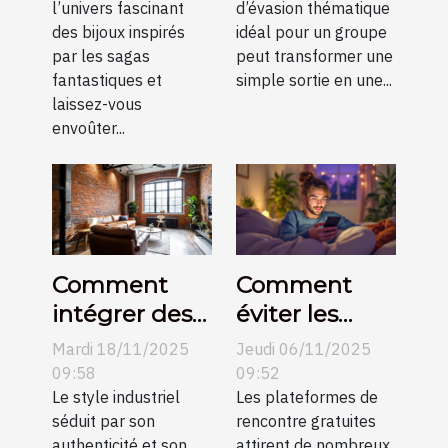
l’univers fascinant
d’évasion thématique
sagas
pour votre
des bijoux inspirés
idéal pour un groupe
fantastiques
groupe ?
par les sagas
peut transformer une
?
fantastiques et
simple sortie en une...
laissez-vous
envoûter...
Comment
Comment
intégrer des
éviter les
éléments
pièges des
Mardi 18/11/2025
Jeudi 06/11/2025
métalliques
plateformes
09:58
09:52
dans un salon
Le style industriel
de rencontre
Les plateformes de
séduit par son
rencontre gratuites
industriel ?
gratuites ?
authenticité et son
attirent de nombreux