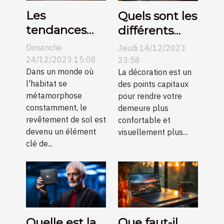
Les
Quels sont les
tendances
différents
actuelles
types de
Dimanche
Jeudi 14/12/2023
dans le
suspension et
24/12/2023 15:08
23:58
revêtement
Dans un monde où
idées pour
La décoration est un
l'habitat se
des points capitaux
de sol et
améliorer la
métamorphose
pour rendre votre
comment
décoration de
constamment, le
demeure plus
elles
votre
revêtement de sol est
confortable et
transforment
intérieur ?
devenu un élément
visuellement plus...
clé de...
l'esthétique
des
habitations
modernes
Quelle est la
Que faut-il