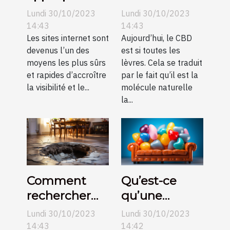
une création
Lundi 30/10/2023
Lundi 30/10/2023
de sites
14:43
14:43
internet pas
Les sites internet sont
Aujourd’hui, le CBD
devenus l’un des
est si toutes les
chers sur
moyens les plus sûrs
lèvres. Cela se traduit
Angers ?
et rapides d’accroître
par le fait qu’il est la
la visibilité et le...
molécule naturelle
la...
Comment
Qu’est-ce
rechercher
qu’une
une fuite
structure
Lundi 30/10/2023
Lundi 30/10/2023
d’eau non
gonflable ?
14:43
14:42