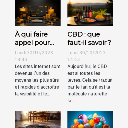
À qui faire
CBD : que
appel pour
faut-il savoir ?
une création
Lundi 30/10/2023
Lundi 30/10/2023
de sites
14:43
14:43
internet pas
Les sites internet sont
Aujourd’hui, le CBD
devenus l’un des
est si toutes les
chers sur
moyens les plus sûrs
lèvres. Cela se traduit
Angers ?
et rapides d’accroître
par le fait qu’il est la
la visibilité et le...
molécule naturelle
la...