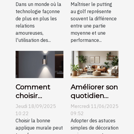
de rencontre
Dans un monde où la
vidéo
Maîtriser le putting
technologie façonne
au golf représente
en petites
de plus en plus les
souvent la différence
communes
relations
entre une partie
amoureuses,
moyenne et une
l'utilisation des...
performance...
Comment
Améliorer son
choisir
quotidien
l’applique
avec des
Jeudi 18/09/2025
Mercredi 11/06/2025
murale
astuces
10:22
09:52
parfaite pour
Choisir la bonne
simples de
Adopter des astuces
applique murale peut
simples de décoration
votre espace
décoration