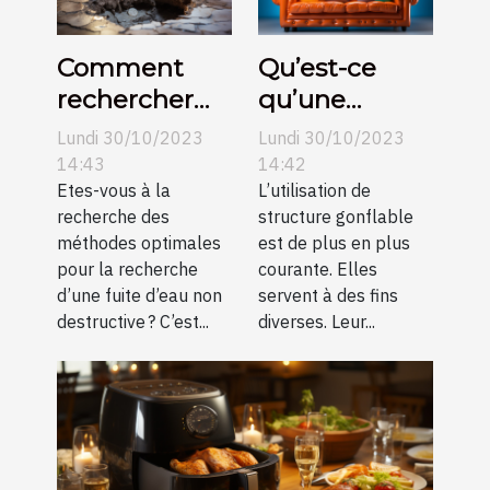
Comment
Qu’est-ce
rechercher
qu’une
une fuite
structure
Lundi 30/10/2023
Lundi 30/10/2023
d’eau non
gonflable ?
14:43
14:42
destructive ?
Etes-vous à la
L’utilisation de
recherche des
structure gonflable
méthodes optimales
est de plus en plus
pour la recherche
courante. Elles
d’une fuite d’eau non
servent à des fins
destructive ? C’est...
diverses. Leur...