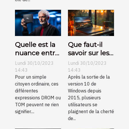
l'esthétique
des
habitations
modernes
Quelle est la
Que faut-il
nuance entre
savoir sur les
DROM et
clés de
Lundi 30/10/2023
Lundi 30/10/2023
TOM ?
licence
14:43
14:43
Pour un simple
Windows 10 ?
Après la sortie de la
citoyen ordinaire, ces
version 10 de
différentes
Windows depuis
expressions DROM ou
2015, plusieurs
TOM peuvent ne rien
utilisateurs se
signifier....
plaignent de la cherté
de...