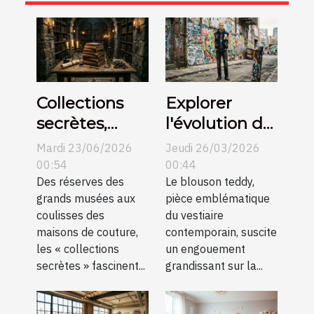
Collections
Explorer
secrètes,
l'évolution du
histoires
blouson
Mardi 23/06/2026
Jeudi 26/03/2026
méconnues
teddy dans la
00:54
00:44
Des réserves des
mode
Le blouson teddy,
grands musées aux
pièce emblématique
mondiale
coulisses des
du vestiaire
maisons de couture,
contemporain, suscite
les « collections
un engouement
secrètes » fascinent...
grandissant sur la...