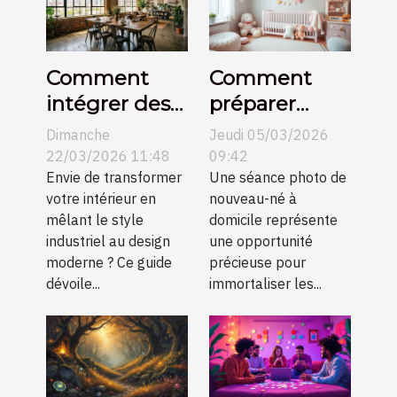
Comment
Comment
intégrer des
préparer
meubles
votre maison
Dimanche
Jeudi 05/03/2026
industriels
pour une
22/03/2026 11:48
09:42
dans un
Envie de transformer
séance photo
Une séance photo de
votre intérieur en
nouveau-né à
décor
de nouveau-
mêlant le style
domicile représente
moderne ?
né?
industriel au design
une opportunité
moderne ? Ce guide
précieuse pour
dévoile...
immortaliser les...