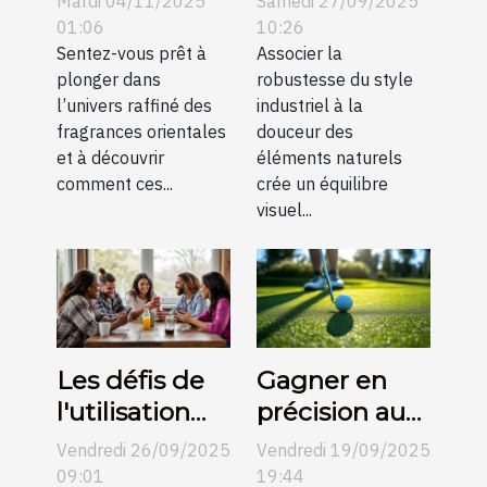
Mardi 04/11/2025
Samedi 27/09/2025
peut définir
naturels dans
01:06
10:26
l'élégance
Sentez-vous prêt à
un décor
Associer la
plonger dans
robustesse du style
moderne ?
industriel ?
l’univers raffiné des
industriel à la
fragrances orientales
douceur des
et à découvrir
éléments naturels
comment ces...
crée un équilibre
visuel...
Les défis de
Gagner en
l'utilisation
précision au
des
putting grâce
Vendredi 26/09/2025
Vendredi 19/09/2025
plateformes
aux conseils
09:01
19:44