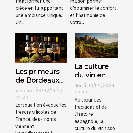
transformer une
maison permet
?
maison
pièce en lui apportant
d’optimiser le confort
une ambiance unique.
et l’harmonie de
Un...
votre...
La culture
Les primeurs
du vin en
de Bordeaux
Espagne et
Jeudi 08/02/2024
contre
Vendredi 23/02/2024
son
17:27
Bourgogne :
01:20
évolution au
Au cœur des
une
Lorsque l'on évoque les
traditions et de
fil des
trésors viticoles de
comparaison
l'histoire
siècles
France, deux noms
espagnole, la
pour les
viennent
culture du vin tisse
collectionneurs