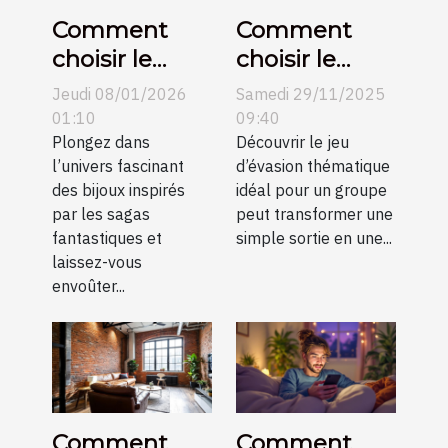
Comment
Comment
choisir le
choisir le
parfait bijou
meilleur jeu
Jeudi 08/01/2026
Samedi 29/11/2025
inspiré de
d'évasion
01:10
09:40
célèbres
Plongez dans
thématique
Découvrir le jeu
l’univers fascinant
d’évasion thématique
sagas
pour votre
des bijoux inspirés
idéal pour un groupe
fantastiques
groupe ?
par les sagas
peut transformer une
?
fantastiques et
simple sortie en une...
laissez-vous
envoûter...
Comment
Comment