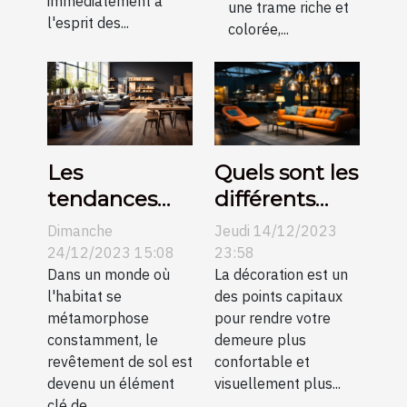
immédiatement à
une trame riche et
l'esprit des...
colorée,...
Les
Quels sont les
tendances
différents
actuelles
types de
Dimanche
Jeudi 14/12/2023
dans le
suspension et
24/12/2023 15:08
23:58
revêtement
Dans un monde où
idées pour
La décoration est un
l'habitat se
des points capitaux
de sol et
améliorer la
métamorphose
pour rendre votre
comment
décoration de
constamment, le
demeure plus
elles
votre
revêtement de sol est
confortable et
transforment
intérieur ?
devenu un élément
visuellement plus...
clé de...