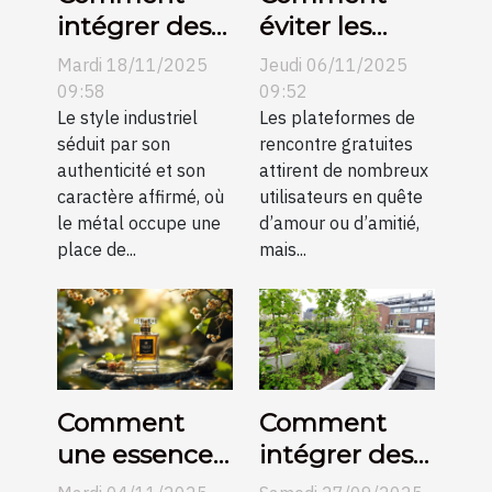
intégrer des
éviter les
éléments
pièges des
Mardi 18/11/2025
Jeudi 06/11/2025
métalliques
plateformes
09:58
09:52
dans un salon
Le style industriel
de rencontre
Les plateformes de
séduit par son
rencontre gratuites
industriel ?
gratuites ?
authenticité et son
attirent de nombreux
caractère affirmé, où
utilisateurs en quête
le métal occupe une
d’amour ou d’amitié,
place de...
mais...
Comment
Comment
une essence
intégrer des
orientale
éléments