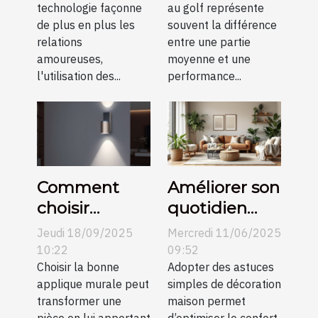
technologie façonne
au golf représente
en petites
de plus en plus les
souvent la différence
communes
relations
entre une partie
amoureuses,
moyenne et une
l'utilisation des...
performance...
Comment
Améliorer son
choisir
quotidien
l’applique
avec des
Jeudi 18/09/2025
Mercredi 11/06/2025
murale
astuces
10:22
09:52
parfaite pour
Choisir la bonne
simples de
Adopter des astuces
applique murale peut
simples de décoration
votre espace
décoration
transformer une
maison permet
?
maison