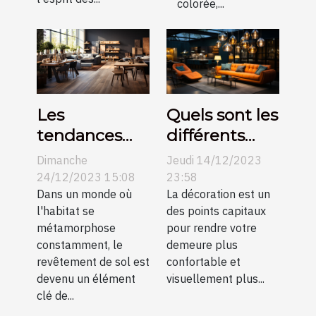
colorée,...
Les
Quels sont les
tendances
différents
actuelles
types de
Dimanche
Jeudi 14/12/2023
dans le
suspension et
24/12/2023 15:08
23:58
revêtement
Dans un monde où
idées pour
La décoration est un
l'habitat se
des points capitaux
de sol et
améliorer la
métamorphose
pour rendre votre
comment
décoration de
constamment, le
demeure plus
elles
votre
revêtement de sol est
confortable et
transforment
intérieur ?
devenu un élément
visuellement plus...
clé de...
l'esthétique