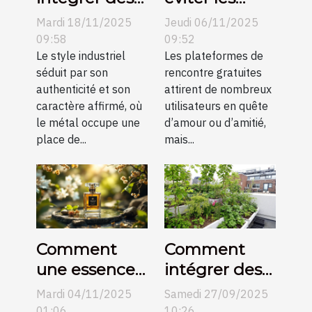
éléments
pièges des
Mardi 18/11/2025
Jeudi 06/11/2025
métalliques
plateformes
09:58
09:52
dans un salon
Le style industriel
de rencontre
Les plateformes de
séduit par son
rencontre gratuites
industriel ?
gratuites ?
authenticité et son
attirent de nombreux
caractère affirmé, où
utilisateurs en quête
le métal occupe une
d’amour ou d’amitié,
place de...
mais...
Comment
Comment
une essence
intégrer des
orientale
éléments
Mardi 04/11/2025
Samedi 27/09/2025
peut définir
naturels dans
01:06
10:26