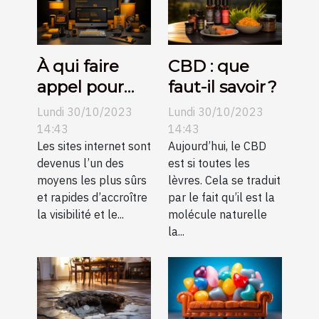
À qui faire
CBD : que
appel pour
faut-il savoir ?
une création
Lundi 30/10/2023
Lundi 30/10/2023
de sites
14:43
14:43
internet pas
Les sites internet sont
Aujourd’hui, le CBD
devenus l’un des
est si toutes les
chers sur
moyens les plus sûrs
lèvres. Cela se traduit
Angers ?
et rapides d’accroître
par le fait qu’il est la
la visibilité et le...
molécule naturelle
la...