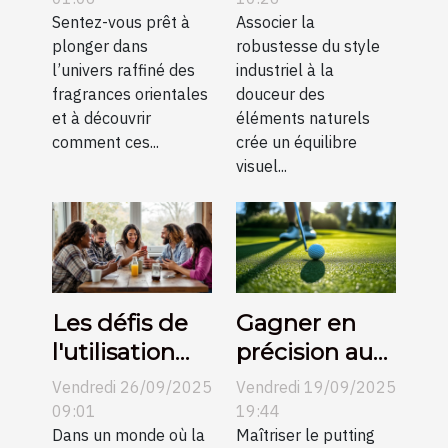
l'élégance
Sentez-vous prêt à
un décor
Associer la
plonger dans
robustesse du style
moderne ?
industriel ?
l’univers raffiné des
industriel à la
fragrances orientales
douceur des
et à découvrir
éléments naturels
comment ces...
crée un équilibre
visuel...
Les défis de
Gagner en
l'utilisation
précision au
des
putting grâce
Vendredi 26/09/2025
Vendredi 19/09/2025
plateformes
aux conseils
09:01
19:44
de rencontre
Dans un monde où la
vidéo
Maîtriser le putting