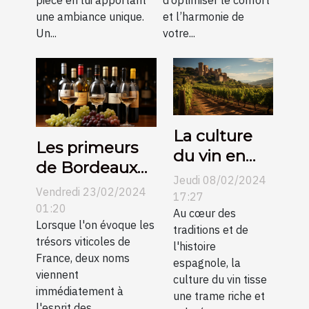
pièce en lui apportant
d’optimiser le confort
une ambiance unique.
et l’harmonie de
Un...
votre...
La culture
Les primeurs
du vin en
de Bordeaux
Espagne et
Jeudi 08/02/2024
contre
Vendredi 23/02/2024
son
17:27
Bourgogne :
01:20
évolution au
Au cœur des
une
Lorsque l'on évoque les
traditions et de
fil des
trésors viticoles de
comparaison
l'histoire
siècles
France, deux noms
espagnole, la
pour les
viennent
culture du vin tisse
collectionneurs
immédiatement à
une trame riche et
l'esprit des...