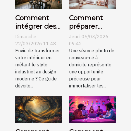
Comment
Comment
intégrer des
préparer
meubles
votre maison
Dimanche
Jeudi 05/03/2026
industriels
pour une
22/03/2026 11:48
09:42
dans un
Envie de transformer
séance photo
Une séance photo de
votre intérieur en
nouveau-né à
décor
de nouveau-
mêlant le style
domicile représente
moderne ?
né?
industriel au design
une opportunité
moderne ? Ce guide
précieuse pour
dévoile...
immortaliser les...