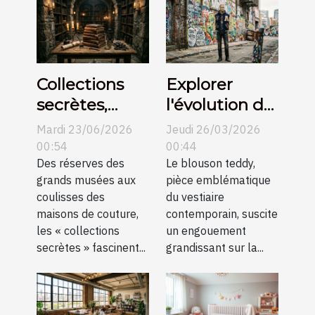
Collections
Explorer
secrètes,
l'évolution du
histoires
blouson
Mardi 23/06/2026
Jeudi 26/03/2026
méconnues
teddy dans la
00:54
00:44
Des réserves des
mode
Le blouson teddy,
grands musées aux
pièce emblématique
mondiale
coulisses des
du vestiaire
maisons de couture,
contemporain, suscite
les « collections
un engouement
secrètes » fascinent...
grandissant sur la...