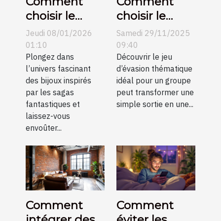
Comment
Comment
choisir le
choisir le
parfait bijou
meilleur jeu
Jeudi 08/01/2026
Samedi 29/11/2025
inspiré de
d'évasion
01:10
09:40
célèbres
Plongez dans
thématique
Découvrir le jeu
l’univers fascinant
d’évasion thématique
sagas
pour votre
des bijoux inspirés
idéal pour un groupe
fantastiques
groupe ?
par les sagas
peut transformer une
?
fantastiques et
simple sortie en une...
laissez-vous
envoûter...
Comment
Comment
intégrer des
éviter les