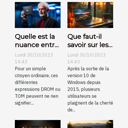
des
habitations
modernes
Quelle est la
Que faut-il
nuance entre
savoir sur les
DROM et
clés de
Lundi 30/10/2023
Lundi 30/10/2023
TOM ?
licence
14:43
14:43
Pour un simple
Windows 10 ?
Après la sortie de la
citoyen ordinaire, ces
version 10 de
différentes
Windows depuis
expressions DROM ou
2015, plusieurs
TOM peuvent ne rien
utilisateurs se
signifier....
plaignent de la cherté
de...