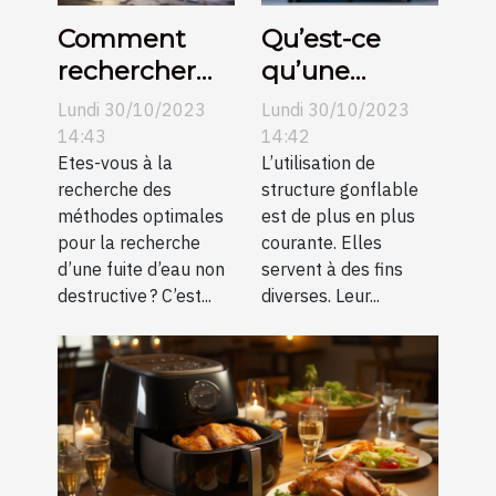
Comment
Qu’est-ce
rechercher
qu’une
une fuite
structure
Lundi 30/10/2023
Lundi 30/10/2023
d’eau non
gonflable ?
14:43
14:42
destructive ?
Etes-vous à la
L’utilisation de
recherche des
structure gonflable
méthodes optimales
est de plus en plus
pour la recherche
courante. Elles
d’une fuite d’eau non
servent à des fins
destructive ? C’est...
diverses. Leur...