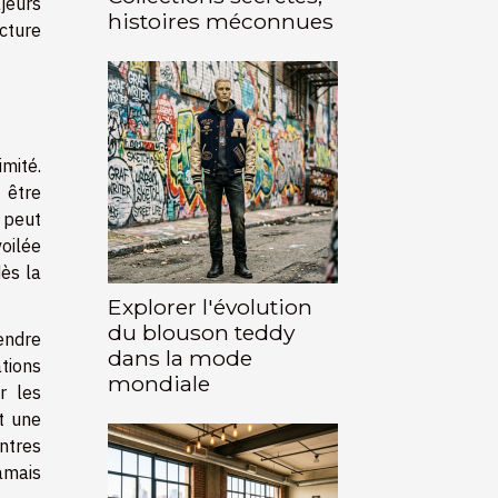
ajeurs
histoires méconnues
ecture
mité.
 être
 peut
voilée
dès la
Explorer l'évolution
du blouson teddy
rendre
dans la mode
tions
mondiale
r les
t une
ontres
amais