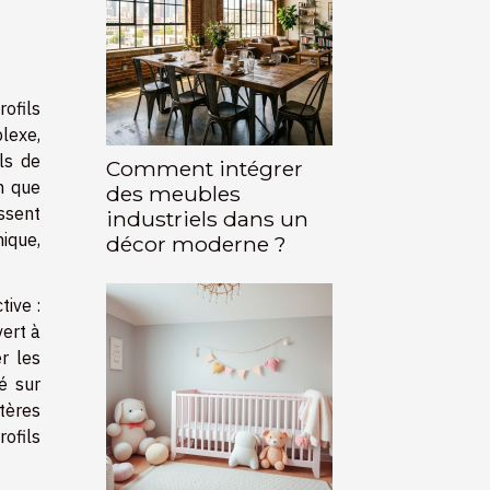
ofils
plexe,
ls de
Comment intégrer
n que
des meubles
ssent
industriels dans un
hique,
décor moderne ?
tive :
vert à
r les
é sur
tères
rofils