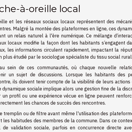
he-à-oreille local
ille et les réseaux sociaux locaux représentent des mécan
ontres. Malgré la montée des plateformes en ligne, ces dynam
ant un relais naturel à l'ère numérique. Ce mélange d’intera
aux locaux modifie la façon dont les habitants s’engagent da
ux, les informations circulent rapidement, impactant la réput
plus étudié par le sociologue spécialiste du tissu social rural
 au sein de ces communautés, où chaque nouvelle relati
ir un sujet de discussions. Lorsque les habitants des pe
e, ils doivent tenir compte de la visibilité de leurs actions
e dynamique sociale implique alors une gestion fine de la disc
ur un profil ou une expérience vécue en ligne peuvent renfor
ndirectement les chances de succès des rencontres.
 tremplin ou de filtre avant même l'utilisation des platefor
é et les habitudes des membres de la commune. Dans ce context
 de validation sociale, parfois en concurrence directe ave