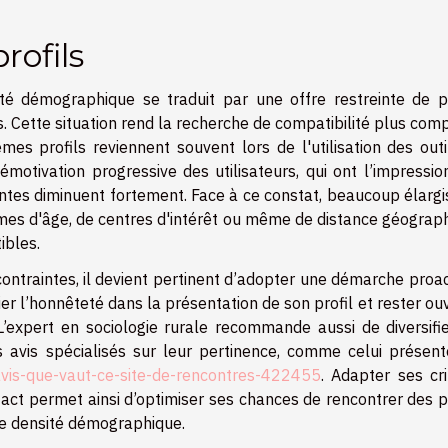
rofils
té démographique se traduit par une offre restreinte de pr
. Cette situation rend la recherche de compatibilité plus com
mes profils reviennent souvent lors de l'utilisation des outi
motivation progressive des utilisateurs, qui ont l’impressio
ntes diminuent fortement. Face à ce constat, beaucoup élargi
ermes d'âge, de centres d'intérêt ou même de distance géograp
ibles.
ntraintes, il devient pertinent d’adopter une démarche proac
ier l’honnêteté dans la présentation de son profil et rester ou
expert en sociologie rurale recommande aussi de diversifie
 avis spécialisés sur leur pertinence, comme celui présent
avis-que-vaut-ce-site-de-rencontres-422455
. Adapter ses cri
act permet ainsi d’optimiser ses chances de rencontrer des p
e densité démographique.