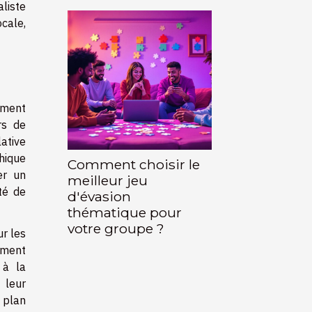
aliste
cale,
ement
rs de
lative
hique
Comment choisir le
er un
meilleur jeu
té de
d'évasion
thématique pour
votre groupe ?
ur les
ement
 à la
 leur
 plan