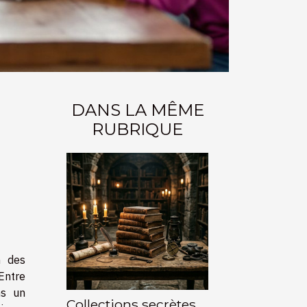
DANS LA MÊME
RUBRIQUE
n des
Entre
ns un
Collections secrètes,