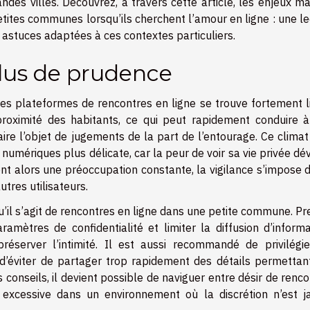
ndes villes. Découvrez, à travers cette article, les enjeux m
tites communes lorsqu’ils cherchent l’amour en ligne : une l
astuces adaptées à ces contextes particuliers.
lus de prudence
s plateformes de rencontres en ligne se trouve fortement li
 proximité des habitants, ce qui peut rapidement conduire à
e l’objet de jugements de la part de l’entourage. Ce climat
umériques plus délicate, car la peur de voir sa vie privée dé
vient alors une préoccupation constante, la vigilance s’impose 
tres utilisateurs.
squ’il s’agit de rencontres en ligne dans une petite commune. P
mètres de confidentialité et limiter la diffusion d’informa
réserver l’intimité. Il est aussi recommandé de privilégie
d’éviter de partager trop rapidement des détails permettan
s conseils, il devient possible de naviguer entre désir de renc
e excessive dans un environnement où la discrétion n’est j