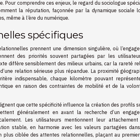
e. Pour comprendre ces enjeux, le regard du sociologue spéci
omment la réputation, façonnée par la dynamique sociale lo
res, même à l’ère du numérique.
nelles spécifiques
elationnelles prennent une dimension singulière, où l’engag
nnent des priorités souvent partagées par les utilisateu
te diffère sensiblement des milieux urbains, car la rareté re
 d’une relation sérieuse plus répandue. La proximité géograp
tère indispensable, chaque kilomètre pouvant représent
tique en raison des contraintes de mobilité et de la volon
gnent que cette spécificité influence la création des profils s
 mettent généralement en avant la recherche d’un engag
ocalement. Les utilisateurs mentionnent leur attachement
tion stable, en harmonie avec les valeurs partagées dans
 plus ciblée des attentes relationnelles, plaçant au premier