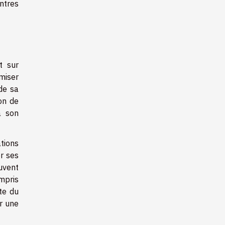
ontres
t sur
imiser
de sa
ion de
à son
tions
r ses
euvent
ompris
ste du
ir une