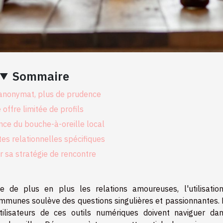
Sommaire
anonymat, plus de prudence
offre limitée de profils
nce du bouche-à-oreille local
tes relationnelles spécifiques
 sa stratégie de rencontre
de plus en plus les relations amoureuses, l'utilisatio
mmunes soulève des questions singulières et passionnantes. 
 utilisateurs de ces outils numériques doivent naviguer da