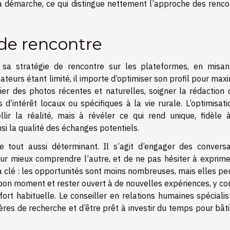
 la démarche, ce qui distingue nettement l’approche des renc
 de rencontre
sa stratégie de rencontre sur les plateformes, en misan
sateurs étant limité, il importe d’optimiser son profil pour max
gier des photos récentes et naturelles, soigner la rédaction 
d’intérêt locaux ou spécifiques à la vie rurale. L’optimisat
ir la réalité, mais à révéler ce qui rend unique, fidèle 
si la qualité des échanges potentiels.
 tout aussi déterminant. Il s’agit d’engager des conversa
ur mieux comprendre l’autre, et de ne pas hésiter à exprime
a clé : les opportunités sont moins nombreuses, mais elles p
e bon moment et rester ouvert à de nouvelles expériences, y c
ort habituelle. Le conseiller en relations humaines spéciali
ritères de recherche et d’être prêt à investir du temps pour bât