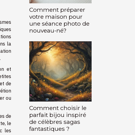
Comment préparer
votre maison pour
ismes
une séance photo de
iques
nouveau-né?
ctions
ns la
ation
.
on et
tites
 et de
rétion
cer ou
Comment choisir le
parfait bijou inspiré
mes de
de célèbres sagas
e, le
fantastiques ?
c les