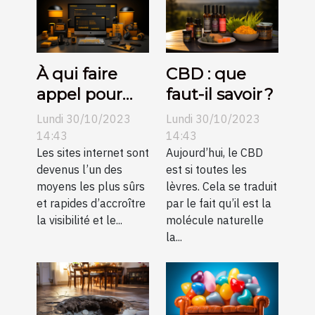
À qui faire
CBD : que
appel pour
faut-il savoir ?
une création
Lundi 30/10/2023
Lundi 30/10/2023
de sites
14:43
14:43
internet pas
Les sites internet sont
Aujourd’hui, le CBD
devenus l’un des
est si toutes les
chers sur
moyens les plus sûrs
lèvres. Cela se traduit
Angers ?
et rapides d’accroître
par le fait qu’il est la
la visibilité et le...
molécule naturelle
la...