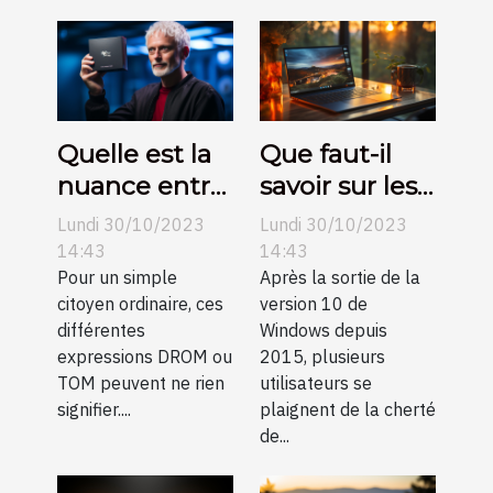
des
habitations
modernes
Quelle est la
Que faut-il
nuance entre
savoir sur les
DROM et
clés de
Lundi 30/10/2023
Lundi 30/10/2023
TOM ?
licence
14:43
14:43
Pour un simple
Windows 10 ?
Après la sortie de la
citoyen ordinaire, ces
version 10 de
différentes
Windows depuis
expressions DROM ou
2015, plusieurs
TOM peuvent ne rien
utilisateurs se
signifier....
plaignent de la cherté
de...