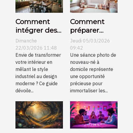
Comment
Comment
intégrer des
préparer
meubles
votre maison
Dimanche
Jeudi 05/03/2026
industriels
pour une
22/03/2026 11:48
09:42
dans un
Envie de transformer
séance photo
Une séance photo de
votre intérieur en
nouveau-né à
décor
de nouveau-
mêlant le style
domicile représente
moderne ?
né?
industriel au design
une opportunité
moderne ? Ce guide
précieuse pour
dévoile...
immortaliser les...