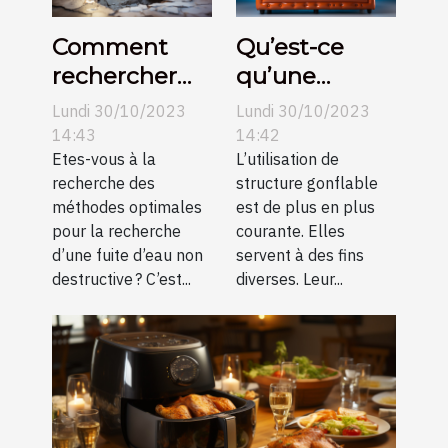
Comment
Qu’est-ce
rechercher
qu’une
une fuite
structure
Lundi 30/10/2023
Lundi 30/10/2023
d’eau non
gonflable ?
14:43
14:42
destructive ?
Etes-vous à la
L’utilisation de
recherche des
structure gonflable
méthodes optimales
est de plus en plus
pour la recherche
courante. Elles
d’une fuite d’eau non
servent à des fins
destructive ? C’est...
diverses. Leur...