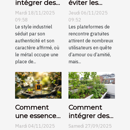
intégrer des
éviter les
éléments
pièges des
Mardi 18/11/2025
Jeudi 06/11/2025
métalliques
plateformes
09:58
09:52
dans un salon
Le style industriel
de rencontre
Les plateformes de
séduit par son
rencontre gratuites
industriel ?
gratuites ?
authenticité et son
attirent de nombreux
caractère affirmé, où
utilisateurs en quête
le métal occupe une
d’amour ou d’amitié,
place de...
mais...
Comment
Comment
une essence
intégrer des
orientale
éléments
Mardi 04/11/2025
Samedi 27/09/2025