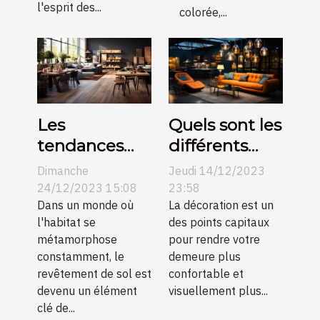
l'esprit des...
colorée,...
Les
Quels sont les
tendances
différents
actuelles
types de
Dimanche
Jeudi 14/12/2023
dans le
suspension et
24/12/2023 15:08
23:58
revêtement
Dans un monde où
idées pour
La décoration est un
l'habitat se
des points capitaux
de sol et
améliorer la
métamorphose
pour rendre votre
comment
décoration de
constamment, le
demeure plus
elles
votre
revêtement de sol est
confortable et
transforment
intérieur ?
devenu un élément
visuellement plus...
clé de...
l'esthétique