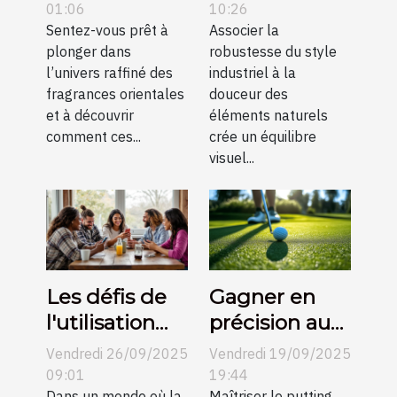
peut définir
naturels dans
01:06
10:26
l'élégance
Sentez-vous prêt à
un décor
Associer la
plonger dans
robustesse du style
moderne ?
industriel ?
l’univers raffiné des
industriel à la
fragrances orientales
douceur des
et à découvrir
éléments naturels
comment ces...
crée un équilibre
visuel...
Les défis de
Gagner en
l'utilisation
précision au
des
putting grâce
Vendredi 26/09/2025
Vendredi 19/09/2025
plateformes
aux conseils
09:01
19:44
Dans un monde où la
Maîtriser le putting