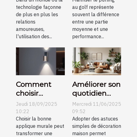
de rencontre
vidéo
technologie façonne
au golf représente
en petites
de plus en plus les
souvent la différence
communes
relations
entre une partie
amoureuses,
moyenne et une
l'utilisation des...
performance...
Comment
Améliorer son
choisir
quotidien
l’applique
avec des
Jeudi 18/09/2025
Mercredi 11/06/2025
murale
astuces
10:22
09:52
parfaite pour
Choisir la bonne
simples de
Adopter des astuces
applique murale peut
simples de décoration
votre espace
décoration
transformer une
maison permet