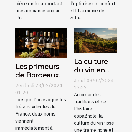
?
maison
pièce en lui apportant
d’optimiser le confort
une ambiance unique.
et l’harmonie de
Un...
votre...
La culture
Les primeurs
du vin en
de Bordeaux
Espagne et
Jeudi 08/02/2024
contre
Vendredi 23/02/2024
son
17:27
Bourgogne :
01:20
évolution au
Au cœur des
une
Lorsque l'on évoque les
traditions et de
fil des
trésors viticoles de
comparaison
l'histoire
siècles
France, deux noms
espagnole, la
pour les
viennent
culture du vin tisse
collectionneurs
immédiatement à
une trame riche et