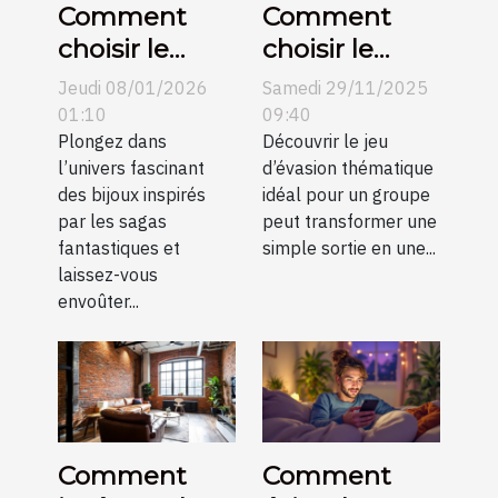
Comment
Comment
choisir le
choisir le
parfait bijou
meilleur jeu
Jeudi 08/01/2026
Samedi 29/11/2025
inspiré de
d'évasion
01:10
09:40
célèbres
Plongez dans
thématique
Découvrir le jeu
l’univers fascinant
d’évasion thématique
sagas
pour votre
des bijoux inspirés
idéal pour un groupe
fantastiques
groupe ?
par les sagas
peut transformer une
?
fantastiques et
simple sortie en une...
laissez-vous
envoûter...
Comment
Comment