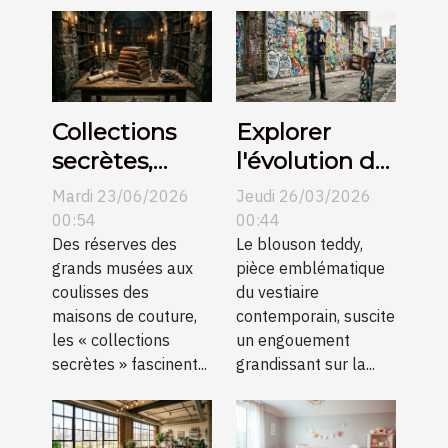
Collections
Explorer
secrètes,
l'évolution du
histoires
blouson
Mardi 23/06/2026
Jeudi 26/03/2026
méconnues
teddy dans la
00:54
00:44
Des réserves des
mode
Le blouson teddy,
grands musées aux
pièce emblématique
mondiale
coulisses des
du vestiaire
maisons de couture,
contemporain, suscite
les « collections
un engouement
secrètes » fascinent...
grandissant sur la...