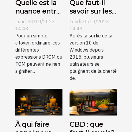
Quelle est la
Que faut-il
nuance entre
savoir sur les
DROM et
clés de
Lundi 30/10/2023
Lundi 30/10/2023
TOM ?
licence
14:43
14:43
Pour un simple
Windows 10 ?
Après la sortie de la
citoyen ordinaire, ces
version 10 de
différentes
Windows depuis
expressions DROM ou
2015, plusieurs
TOM peuvent ne rien
utilisateurs se
signifier....
plaignent de la cherté
de...
À qui faire
CBD : que