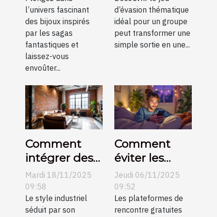
l’univers fascinant
d’évasion thématique
sagas
pour votre
des bijoux inspirés
idéal pour un groupe
fantastiques
groupe ?
par les sagas
peut transformer une
?
fantastiques et
simple sortie en une...
laissez-vous
envoûter...
Comment
Comment
intégrer des
éviter les
éléments
pièges des
Mardi 18/11/2025
Jeudi 06/11/2025
métalliques
plateformes
09:58
09:52
dans un salon
Le style industriel
de rencontre
Les plateformes de
séduit par son
rencontre gratuites
industriel ?
gratuites ?