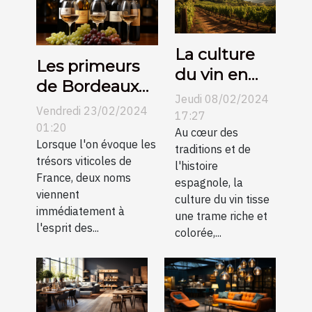
La culture
Les primeurs
du vin en
de Bordeaux
Espagne et
Jeudi 08/02/2024
contre
Vendredi 23/02/2024
son
17:27
Bourgogne :
01:20
évolution au
Au cœur des
une
Lorsque l'on évoque les
traditions et de
fil des
trésors viticoles de
comparaison
l'histoire
siècles
France, deux noms
espagnole, la
pour les
viennent
culture du vin tisse
collectionneurs
immédiatement à
une trame riche et
l'esprit des...
colorée,...