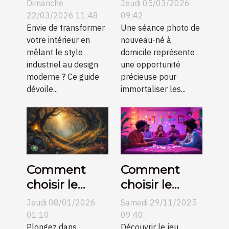
meubles
votre maison
Dimanche
Jeudi 05/03/2026
industriels
pour une
22/03/2026 11:48
09:42
dans un
Envie de transformer
séance photo
Une séance photo de
votre intérieur en
nouveau-né à
décor
de nouveau-
mêlant le style
domicile représente
moderne ?
né?
industriel au design
une opportunité
moderne ? Ce guide
précieuse pour
dévoile...
immortaliser les...
Comment
Comment
choisir le
choisir le
parfait bijou
meilleur jeu
Jeudi 08/01/2026
Samedi 29/11/2025
inspiré de
d'évasion
01:10
09:40
célèbres
Plongez dans
thématique
Découvrir le jeu