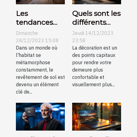
Les
Quels sont les
tendances
différents
actuelles
types de
Dimanche
Jeudi 14/12/2023
dans le
suspension et
24/12/2023 15:08
23:58
revêtement
Dans un monde où
idées pour
La décoration est un
l'habitat se
des points capitaux
de sol et
améliorer la
métamorphose
pour rendre votre
comment
décoration de
constamment, le
demeure plus
elles
votre
revêtement de sol est
confortable et
transforment
intérieur ?
devenu un élément
visuellement plus...
clé de...
l'esthétique
des
habitations
modernes