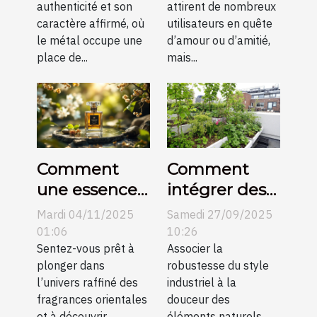
authenticité et son
attirent de nombreux
caractère affirmé, où
utilisateurs en quête
le métal occupe une
d’amour ou d’amitié,
place de...
mais...
Comment
Comment
une essence
intégrer des
orientale
éléments
Mardi 04/11/2025
Samedi 27/09/2025
peut définir
naturels dans
01:06
10:26
l'élégance
Sentez-vous prêt à
un décor
Associer la
plonger dans
robustesse du style
moderne ?
industriel ?
l’univers raffiné des
industriel à la
fragrances orientales
douceur des
et à découvrir
éléments naturels