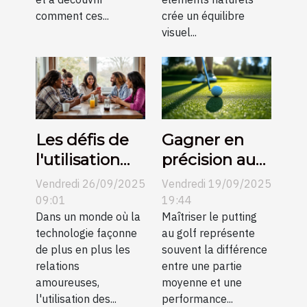
comment ces...
crée un équilibre
visuel...
Les défis de
Gagner en
l'utilisation
précision au
des
putting grâce
Vendredi 26/09/2025
Vendredi 19/09/2025
plateformes
aux conseils
09:01
19:44
de rencontre
Dans un monde où la
vidéo
Maîtriser le putting
technologie façonne
au golf représente
en petites
de plus en plus les
souvent la différence
communes
relations
entre une partie
amoureuses,
moyenne et une
l'utilisation des...
performance...