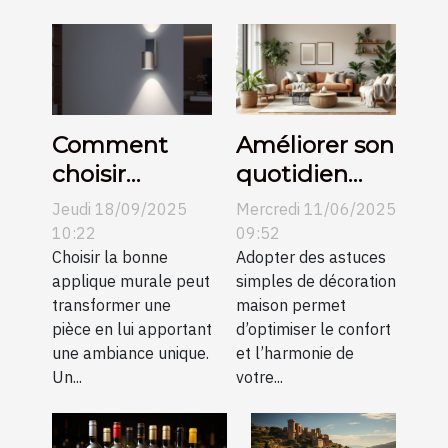
Comment
Améliorer son
choisir
quotidien
l’applique
avec des
Jeudi 18/09/2025
Mercredi 11/06/2025
murale
astuces
10:22
09:52
parfaite pour
Choisir la bonne
simples de
Adopter des astuces
applique murale peut
simples de décoration
votre espace
décoration
transformer une
maison permet
?
maison
pièce en lui apportant
d’optimiser le confort
une ambiance unique.
et l’harmonie de
Un...
votre...