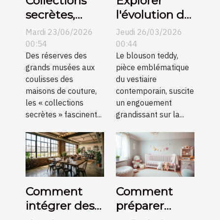
Collections
Explorer
secrètes,
l'évolution du
histoires
blouson
Mardi 23/06/2026
Jeudi 26/03/2026
méconnues
teddy dans la
00:54
00:44
Des réserves des
mode
Le blouson teddy,
grands musées aux
pièce emblématique
mondiale
coulisses des
du vestiaire
maisons de couture,
contemporain, suscite
les « collections
un engouement
secrètes » fascinent...
grandissant sur la...
Comment
Comment
intégrer des
préparer