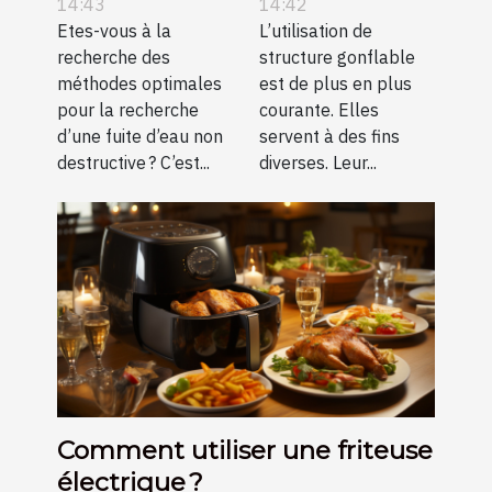
d’eau non
gonflable ?
14:43
14:42
destructive ?
Etes-vous à la
L’utilisation de
recherche des
structure gonflable
méthodes optimales
est de plus en plus
pour la recherche
courante. Elles
d’une fuite d’eau non
servent à des fins
destructive ? C’est...
diverses. Leur...
Comment utiliser une friteuse
électrique ?