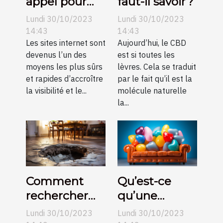
appel pour
faut-il savoir ?
une création
Lundi 30/10/2023
Lundi 30/10/2023
de sites
14:43
14:43
internet pas
Les sites internet sont
Aujourd’hui, le CBD
devenus l’un des
est si toutes les
chers sur
moyens les plus sûrs
lèvres. Cela se traduit
Angers ?
et rapides d’accroître
par le fait qu’il est la
la visibilité et le...
molécule naturelle
la...
Comment
Qu’est-ce
rechercher
qu’une
une fuite
structure
Lundi 30/10/2023
Lundi 30/10/2023