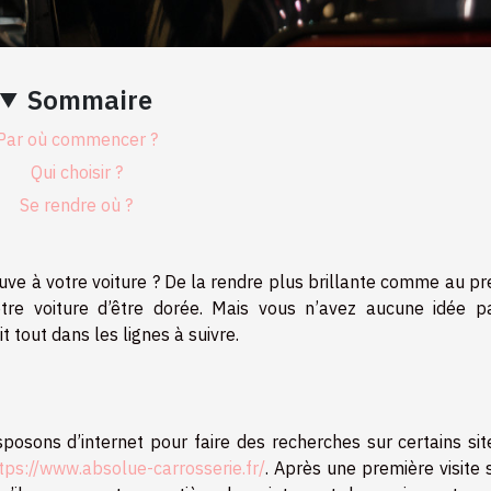
Sommaire
Par où commencer ?
Qui choisir ?
Se rendre où ?
ve à votre voiture ? De la rendre plus brillante comme au pr
tre voiture d’être dorée. Mais vous n’avez aucune idée p
t tout dans les lignes à suivre.
sposons d’internet pour faire des recherches sur certains si
tps://www.absolue-carrosserie.fr/
. Après une première visite 