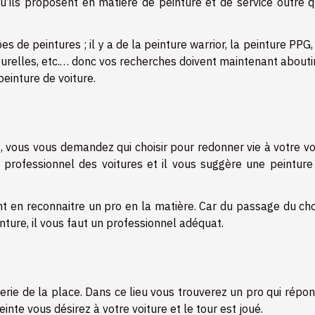
qu’ils proposent en matière de peinture et de service outre 
s de peintures ; il y a de la peinture warrior, la peinture PPG,
aturelles, etc.… donc vos recherches doivent maintenant abouti
peinture de voiture.
 vous vous demandez qui choisir pour redonner vie à votre voi
un professionnel des voitures et il vous suggère une peintur
 en reconnaitre un pro en la matière. Car du passage du cho
einture, il vous faut un professionnel adéquat.
rie de la place. Dans ce lieu vous trouverez un pro qui répo
teinte vous désirez à votre voiture et le tour est joué.