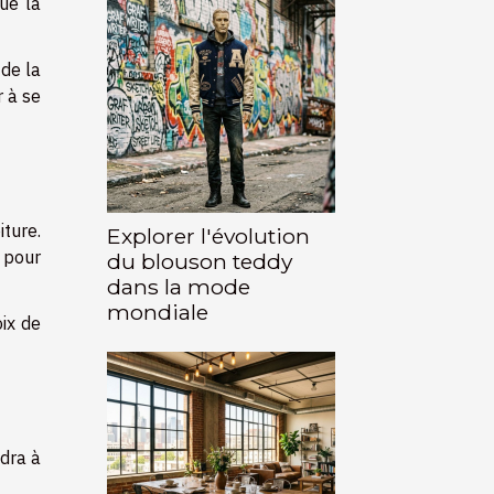
que la
 de la
r à se
ture.
Explorer l'évolution
e pour
du blouson teddy
dans la mode
mondiale
ix de
ndra à