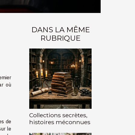
DANS LA MÊME
RUBRIQUE
emier
ar où
Collections secrètes,
tes de
histoires méconnues
sur le