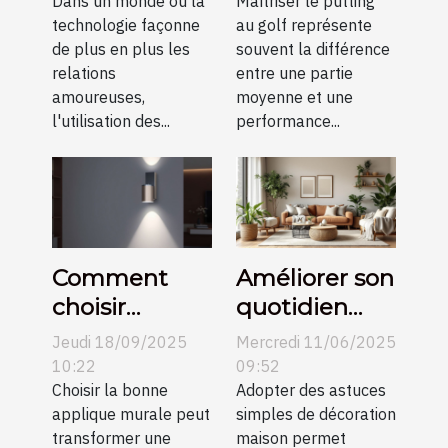
de rencontre
Dans un monde où la
vidéo
Maîtriser le putting
technologie façonne
au golf représente
en petites
de plus en plus les
souvent la différence
communes
relations
entre une partie
amoureuses,
moyenne et une
l'utilisation des...
performance...
Comment
Améliorer son
choisir
quotidien
l’applique
avec des
Jeudi 18/09/2025
Mercredi 11/06/2025
murale
astuces
10:22
09:52
parfaite pour
Choisir la bonne
simples de
Adopter des astuces
applique murale peut
simples de décoration
votre espace
décoration
transformer une
maison permet