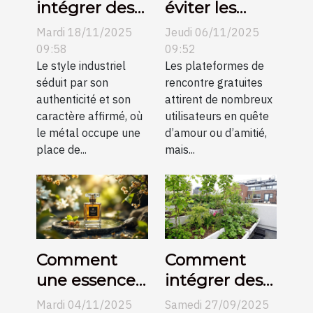
intégrer des
éviter les
éléments
pièges des
Mardi 18/11/2025
Jeudi 06/11/2025
métalliques
plateformes
09:58
09:52
dans un salon
Le style industriel
de rencontre
Les plateformes de
séduit par son
rencontre gratuites
industriel ?
gratuites ?
authenticité et son
attirent de nombreux
caractère affirmé, où
utilisateurs en quête
le métal occupe une
d’amour ou d’amitié,
place de...
mais...
Comment
Comment
une essence
intégrer des
orientale
éléments
Mardi 04/11/2025
Samedi 27/09/2025