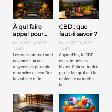
À qui faire
CBD : que
appel pour
faut-il savoir ?
une création
Lundi 30/10/2023
Lundi 30/10/2023
de sites
14:43
14:43
internet pas
Les sites internet sont
Aujourd’hui, le CBD
devenus l’un des
est si toutes les
chers sur
moyens les plus sûrs
lèvres. Cela se traduit
Angers ?
et rapides d’accroître
par le fait qu’il est la
la visibilité et le...
molécule naturelle
la...