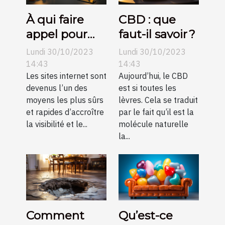
À qui faire
CBD : que
appel pour
faut-il savoir ?
une création
Lundi 30/10/2023
Lundi 30/10/2023
de sites
14:43
14:43
internet pas
Les sites internet sont
Aujourd’hui, le CBD
devenus l’un des
est si toutes les
chers sur
moyens les plus sûrs
lèvres. Cela se traduit
Angers ?
et rapides d’accroître
par le fait qu’il est la
la visibilité et le...
molécule naturelle
la...
Comment
Qu’est-ce