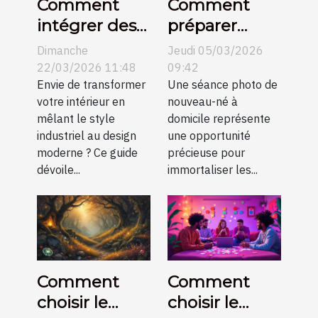
Comment
Comment
intégrer des
préparer
meubles
votre maison
Dimanche
Jeudi 05/03/2026
industriels
pour une
22/03/2026 11:48
09:42
dans un
Envie de transformer
séance photo
Une séance photo de
votre intérieur en
nouveau-né à
décor
de nouveau-
mêlant le style
domicile représente
moderne ?
né?
industriel au design
une opportunité
moderne ? Ce guide
précieuse pour
dévoile...
immortaliser les...
Comment
Comment
choisir le
choisir le