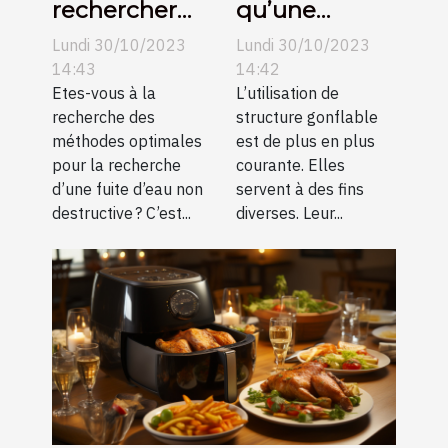
rechercher
qu’une
une fuite
structure
Lundi 30/10/2023
Lundi 30/10/2023
d’eau non
gonflable ?
14:43
14:42
destructive ?
Etes-vous à la
L’utilisation de
recherche des
structure gonflable
méthodes optimales
est de plus en plus
pour la recherche
courante. Elles
d’une fuite d’eau non
servent à des fins
destructive ? C’est...
diverses. Leur...