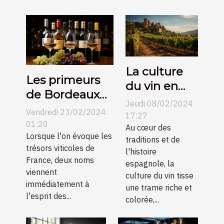
La culture
Les primeurs
du vin en
de Bordeaux
Espagne et
Jeudi 08/02/2024
contre
Vendredi 23/02/2024
son
17:27
Bourgogne :
01:20
évolution au
Au cœur des
une
Lorsque l'on évoque les
traditions et de
fil des
trésors viticoles de
comparaison
l'histoire
siècles
France, deux noms
espagnole, la
pour les
viennent
culture du vin tisse
collectionneurs
immédiatement à
une trame riche et
l'esprit des...
colorée,...