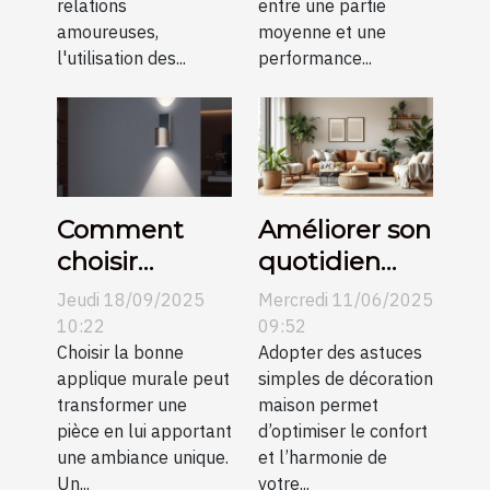
relations
entre une partie
amoureuses,
moyenne et une
l'utilisation des...
performance...
Comment
Améliorer son
choisir
quotidien
l’applique
avec des
Jeudi 18/09/2025
Mercredi 11/06/2025
murale
astuces
10:22
09:52
parfaite pour
Choisir la bonne
simples de
Adopter des astuces
applique murale peut
simples de décoration
votre espace
décoration
transformer une
maison permet
?
maison
pièce en lui apportant
d’optimiser le confort
une ambiance unique.
et l’harmonie de
Un...
votre...