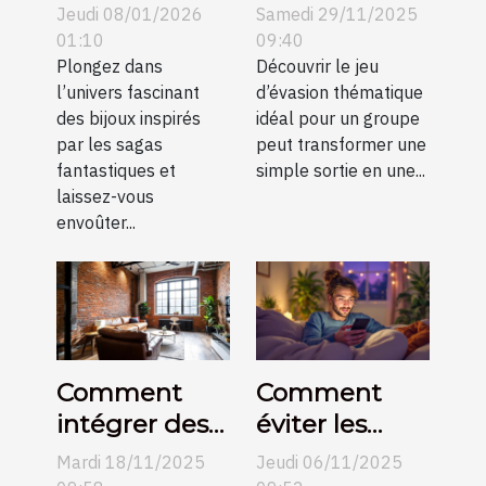
parfait bijou
meilleur jeu
Jeudi 08/01/2026
Samedi 29/11/2025
inspiré de
d'évasion
01:10
09:40
célèbres
Plongez dans
thématique
Découvrir le jeu
l’univers fascinant
d’évasion thématique
sagas
pour votre
des bijoux inspirés
idéal pour un groupe
fantastiques
groupe ?
par les sagas
peut transformer une
?
fantastiques et
simple sortie en une...
laissez-vous
envoûter...
Comment
Comment
intégrer des
éviter les
éléments
pièges des
Mardi 18/11/2025
Jeudi 06/11/2025