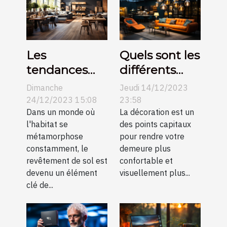
Les
Quels sont les
tendances
différents
actuelles
types de
Dimanche
Jeudi 14/12/2023
dans le
suspension et
24/12/2023 15:08
23:58
revêtement
Dans un monde où
idées pour
La décoration est un
l'habitat se
des points capitaux
de sol et
améliorer la
métamorphose
pour rendre votre
comment
décoration de
constamment, le
demeure plus
elles
votre
revêtement de sol est
confortable et
transforment
intérieur ?
devenu un élément
visuellement plus...
clé de...
l'esthétique
des
habitations