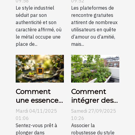
métalliques
plateformes
09:58
09:52
dans un salon
Le style industriel
de rencontre
Les plateformes de
séduit par son
rencontre gratuites
industriel ?
gratuites ?
authenticité et son
attirent de nombreux
caractère affirmé, où
utilisateurs en quête
le métal occupe une
d’amour ou d’amitié,
place de...
mais...
Comment
Comment
une essence
intégrer des
orientale
éléments
Mardi 04/11/2025
Samedi 27/09/2025
peut définir
naturels dans
01:06
10:26
l'élégance
Sentez-vous prêt à
un décor
Associer la
plonger dans
robustesse du style