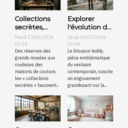
Collections
Explorer
secrètes,
l'évolution du
histoires
blouson
Mardi 23/06/2026
Jeudi 26/03/2026
méconnues
teddy dans la
00:54
00:44
Des réserves des
mode
Le blouson teddy,
grands musées aux
pièce emblématique
mondiale
coulisses des
du vestiaire
maisons de couture,
contemporain, suscite
les « collections
un engouement
secrètes » fascinent...
grandissant sur la...