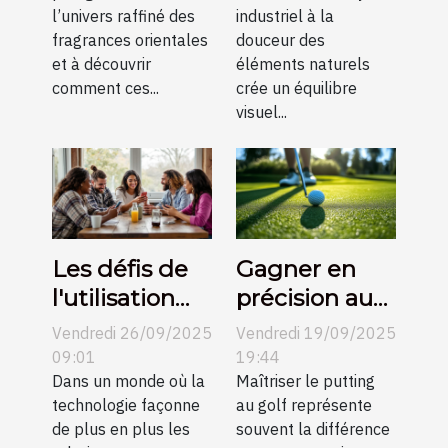
moderne ?
industriel ?
l’univers raffiné des
industriel à la
fragrances orientales
douceur des
et à découvrir
éléments naturels
comment ces...
crée un équilibre
visuel...
Les défis de
Gagner en
l'utilisation
précision au
des
putting grâce
Vendredi 26/09/2025
Vendredi 19/09/2025
plateformes
aux conseils
09:01
19:44
de rencontre
Dans un monde où la
vidéo
Maîtriser le putting
technologie façonne
au golf représente
en petites
de plus en plus les
souvent la différence
communes