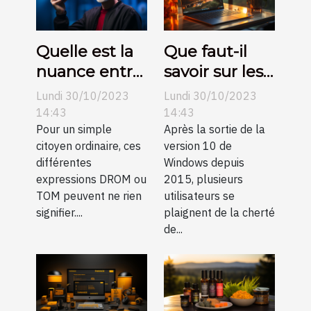
modernes
Quelle est la
Que faut-il
nuance entre
savoir sur les
DROM et
clés de
Lundi 30/10/2023
Lundi 30/10/2023
TOM ?
licence
14:43
14:43
Pour un simple
Windows 10 ?
Après la sortie de la
citoyen ordinaire, ces
version 10 de
différentes
Windows depuis
expressions DROM ou
2015, plusieurs
TOM peuvent ne rien
utilisateurs se
signifier....
plaignent de la cherté
de...