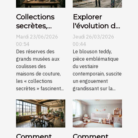
Collections
Explorer
secrètes,
l'évolution du
histoires
blouson
Mardi 23/06/2026
Jeudi 26/03/2026
méconnues
teddy dans la
00:54
00:44
Des réserves des
mode
Le blouson teddy,
grands musées aux
pièce emblématique
mondiale
coulisses des
du vestiaire
maisons de couture,
contemporain, suscite
les « collections
un engouement
secrètes » fascinent...
grandissant sur la...
Comment
Comment