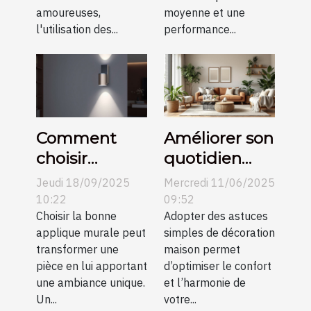
amoureuses,
moyenne et une
l'utilisation des...
performance...
Comment
Améliorer son
choisir
quotidien
l’applique
avec des
Jeudi 18/09/2025
Mercredi 11/06/2025
murale
astuces
10:22
09:52
parfaite pour
Choisir la bonne
simples de
Adopter des astuces
applique murale peut
simples de décoration
votre espace
décoration
transformer une
maison permet
?
maison
pièce en lui apportant
d’optimiser le confort
une ambiance unique.
et l’harmonie de
Un...
votre...