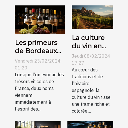
La culture
Les primeurs
du vin en
de Bordeaux
Espagne et
Jeudi 08/02/2024
contre
Vendredi 23/02/2024
son
17:27
Bourgogne :
01:20
évolution au
Au cœur des
une
Lorsque l'on évoque les
traditions et de
fil des
trésors viticoles de
comparaison
l'histoire
siècles
France, deux noms
espagnole, la
pour les
viennent
culture du vin tisse
collectionneurs
immédiatement à
une trame riche et
l'esprit des...
colorée,...