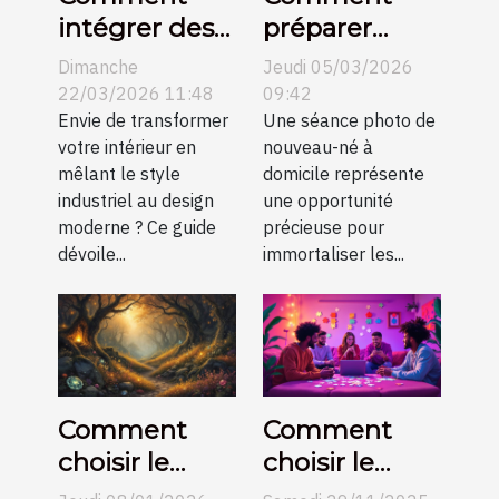
intégrer des
préparer
meubles
votre maison
Dimanche
Jeudi 05/03/2026
industriels
pour une
22/03/2026 11:48
09:42
dans un
Envie de transformer
séance photo
Une séance photo de
votre intérieur en
nouveau-né à
décor
de nouveau-
mêlant le style
domicile représente
moderne ?
né?
industriel au design
une opportunité
moderne ? Ce guide
précieuse pour
dévoile...
immortaliser les...
Comment
Comment
choisir le
choisir le
parfait bijou
meilleur jeu