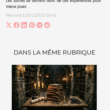
Les autres se servent donc de ces expériences pour
mieux jouer.
Mercredi 12/01/2022 00:41
DANS LA MÊME RUBRIQUE