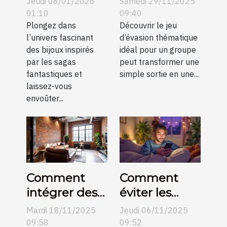
Jeudi 08/01/2026
Samedi 29/11/2025
inspiré de
d'évasion
01:10
09:40
célèbres
Plongez dans
thématique
Découvrir le jeu
l’univers fascinant
d’évasion thématique
sagas
pour votre
des bijoux inspirés
idéal pour un groupe
fantastiques
groupe ?
par les sagas
peut transformer une
?
fantastiques et
simple sortie en une...
laissez-vous
envoûter...
Comment
Comment
intégrer des
éviter les
éléments
pièges des
Mardi 18/11/2025
Jeudi 06/11/2025
métalliques
plateformes
09:58
09:52