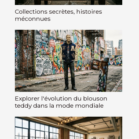
Collections secrètes, histoires
méconnues
Explorer l'évolution du blouson
teddy dans la mode mondiale