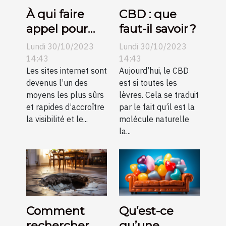
À qui faire
CBD : que
appel pour
faut-il savoir ?
une création
Lundi 30/10/2023
Lundi 30/10/2023
de sites
14:43
14:43
internet pas
Les sites internet sont
Aujourd’hui, le CBD
devenus l’un des
est si toutes les
chers sur
moyens les plus sûrs
lèvres. Cela se traduit
Angers ?
et rapides d’accroître
par le fait qu’il est la
la visibilité et le...
molécule naturelle
la...
Comment
Qu’est-ce
rechercher
qu’une