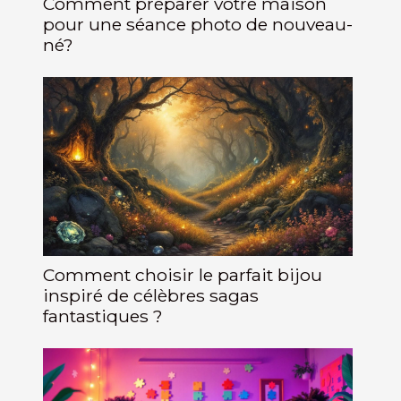
Comment préparer votre maison
pour une séance photo de nouveau-
né?
Comment choisir le parfait bijou
inspiré de célèbres sagas
fantastiques ?