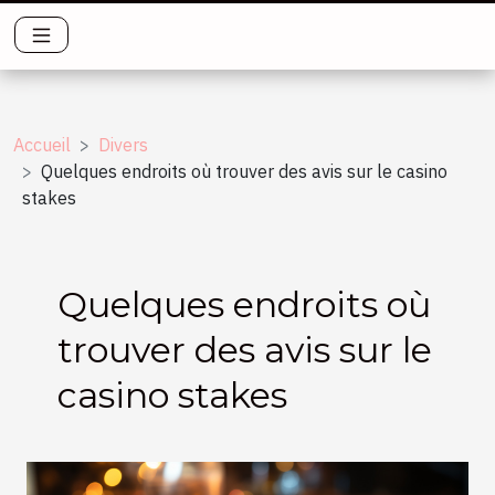
Accueil
Divers
Quelques endroits où trouver des avis sur le casino
stakes
Quelques endroits où
trouver des avis sur le
casino stakes