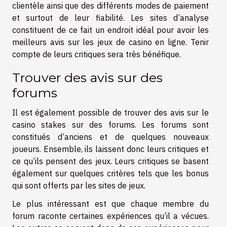
clientèle ainsi que des différents modes de paiement
et surtout de leur fiabilité. Les sites d’analyse
constituent de ce fait un endroit idéal pour avoir les
meilleurs avis sur les jeux de casino en ligne. Tenir
compte de leurs critiques sera très bénéfique.
Trouver des avis sur des
forums
Il est également possible de trouver des avis sur le
casino stakes sur des forums. Les forums sont
constitués d’anciens et de quelques nouveaux
joueurs. Ensemble, ils laissent donc leurs critiques et
ce qu’ils pensent des jeux. Leurs critiques se basent
également sur quelques critères tels que les bonus
qui sont offerts par les sites de jeux.
Le plus intéressant est que chaque membre du
forum raconte certaines expériences qu’il a vécues.