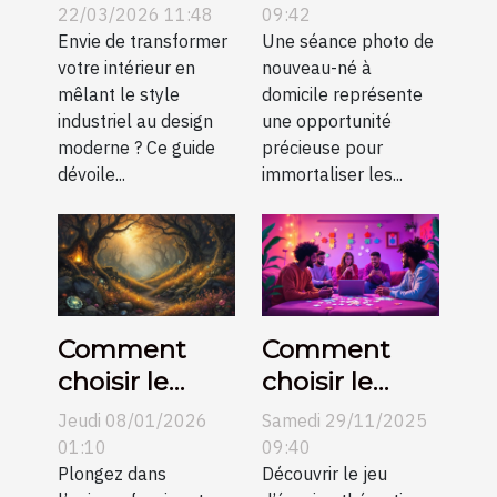
industriels
pour une
22/03/2026 11:48
09:42
dans un
Envie de transformer
séance photo
Une séance photo de
votre intérieur en
nouveau-né à
décor
de nouveau-
mêlant le style
domicile représente
moderne ?
né?
industriel au design
une opportunité
moderne ? Ce guide
précieuse pour
dévoile...
immortaliser les...
Comment
Comment
choisir le
choisir le
parfait bijou
meilleur jeu
Jeudi 08/01/2026
Samedi 29/11/2025
inspiré de
d'évasion
01:10
09:40
célèbres
Plongez dans
thématique
Découvrir le jeu