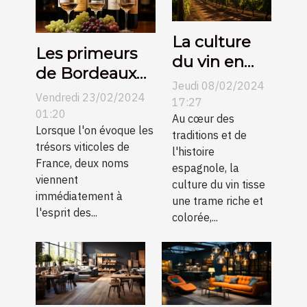
La culture
Les primeurs
du vin en
de Bordeaux
Espagne et
Jeudi 08/02/2024
contre
Vendredi 23/02/2024
son
17:27
Bourgogne :
01:20
évolution au
Au cœur des
une
Lorsque l'on évoque les
traditions et de
fil des
trésors viticoles de
comparaison
l'histoire
siècles
France, deux noms
espagnole, la
pour les
viennent
culture du vin tisse
collectionneurs
immédiatement à
une trame riche et
l'esprit des...
colorée,...