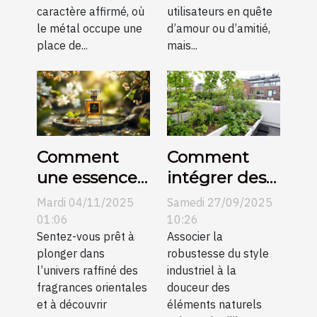
caractère affirmé, où
utilisateurs en quête
le métal occupe une
d’amour ou d’amitié,
place de...
mais...
Comment
Comment
une essence
intégrer des
orientale
éléments
Mardi 04/11/2025
Samedi 27/09/2025
peut définir
naturels dans
01:06
10:26
l'élégance
Sentez-vous prêt à
un décor
Associer la
plonger dans
robustesse du style
moderne ?
industriel ?
l’univers raffiné des
industriel à la
fragrances orientales
douceur des
et à découvrir
éléments naturels