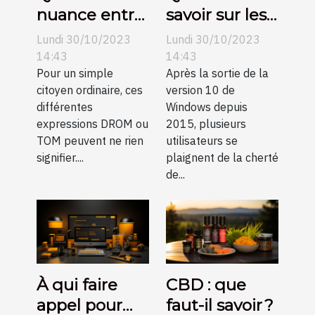
nuance entre
savoir sur les
DROM et
clés de
Lundi 30/10/2023
Lundi 30/10/2023
TOM ?
licence
14:43
14:43
Pour un simple
Windows 10 ?
Après la sortie de la
citoyen ordinaire, ces
version 10 de
différentes
Windows depuis
expressions DROM ou
2015, plusieurs
TOM peuvent ne rien
utilisateurs se
signifier....
plaignent de la cherté
de...
À qui faire
CBD : que
appel pour
faut-il savoir ?