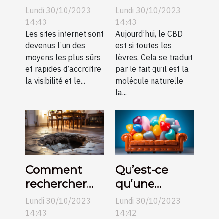
une création
Lundi 30/10/2023
Lundi 30/10/2023
de sites
14:43
14:43
internet pas
Les sites internet sont
Aujourd’hui, le CBD
devenus l’un des
est si toutes les
chers sur
moyens les plus sûrs
lèvres. Cela se traduit
Angers ?
et rapides d’accroître
par le fait qu’il est la
la visibilité et le...
molécule naturelle
la...
Comment
Qu’est-ce
rechercher
qu’une
une fuite
structure
Lundi 30/10/2023
Lundi 30/10/2023
d’eau non
gonflable ?
14:43
14:42