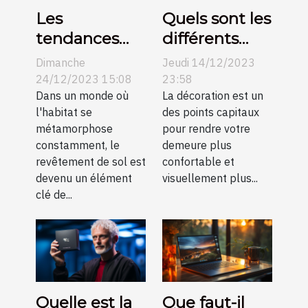
Les
Quels sont les
tendances
différents
actuelles
types de
Dimanche
Jeudi 14/12/2023
dans le
suspension et
24/12/2023 15:08
23:58
revêtement
Dans un monde où
idées pour
La décoration est un
l'habitat se
des points capitaux
de sol et
améliorer la
métamorphose
pour rendre votre
comment
décoration de
constamment, le
demeure plus
elles
votre
revêtement de sol est
confortable et
transforment
intérieur ?
devenu un élément
visuellement plus...
clé de...
l'esthétique
des
habitations
modernes
Quelle est la
Que faut-il