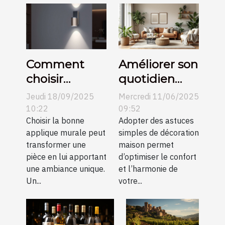
Comment
Améliorer son
choisir
quotidien
l’applique
avec des
Jeudi 18/09/2025
Mercredi 11/06/2025
murale
astuces
10:22
09:52
parfaite pour
Choisir la bonne
simples de
Adopter des astuces
applique murale peut
simples de décoration
votre espace
décoration
transformer une
maison permet
?
maison
pièce en lui apportant
d’optimiser le confort
une ambiance unique.
et l’harmonie de
Un...
votre...