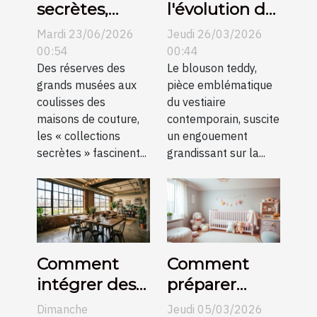
secrètes,
l'évolution du
histoires
blouson
Mardi 23/06/2026
Jeudi 26/03/2026
méconnues
teddy dans la
00:54
00:44
Des réserves des
mode
Le blouson teddy,
grands musées aux
pièce emblématique
mondiale
coulisses des
du vestiaire
maisons de couture,
contemporain, suscite
les « collections
un engouement
secrètes » fascinent...
grandissant sur la...
Comment
Comment
intégrer des
préparer
meubles
votre maison
Dimanche
Jeudi 05/03/2026