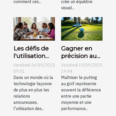
comment ces...
crée un équilibre
visuel...
Les défis de
Gagner en
l'utilisation
précision au
des
putting grâce
Vendredi 26/09/2025
Vendredi 19/09/2025
plateformes
aux conseils
09:01
19:44
de rencontre
Dans un monde où la
vidéo
Maîtriser le putting
technologie façonne
au golf représente
en petites
de plus en plus les
souvent la différence
communes
relations
entre une partie
amoureuses,
moyenne et une
l'utilisation des...
performance...