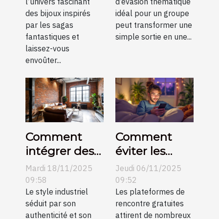
l’univers fascinant
d’évasion thématique
sagas
pour votre
des bijoux inspirés
idéal pour un groupe
fantastiques
groupe ?
par les sagas
peut transformer une
?
fantastiques et
simple sortie en une...
laissez-vous
envoûter...
Comment
Comment
intégrer des
éviter les
éléments
pièges des
Mardi 18/11/2025
Jeudi 06/11/2025
métalliques
plateformes
09:58
09:52
dans un salon
Le style industriel
de rencontre
Les plateformes de
séduit par son
rencontre gratuites
industriel ?
gratuites ?
authenticité et son
attirent de nombreux