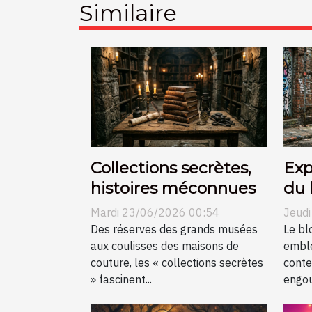
Similaire
Collections secrètes,
Exp
histoires méconnues
du 
dan
Mardi 23/06/2026 00:54
Jeud
mon
Des réserves des grands musées
Le bl
aux coulisses des maisons de
emblé
couture, les « collections secrètes
conte
» fascinent...
engou