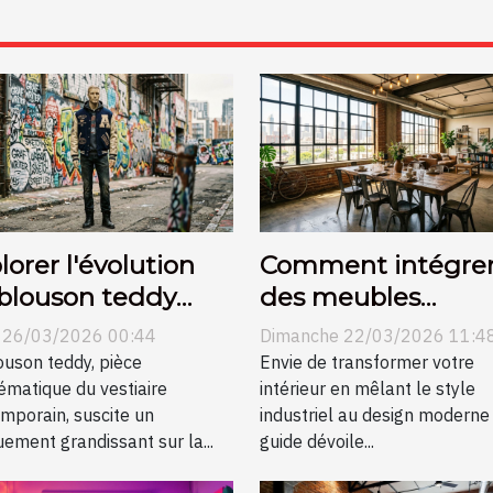
lorer l'évolution
Comment intégre
blouson teddy
des meubles
s la mode
industriels dans u
i 26/03/2026 00:44
Dimanche 22/03/2026 11:4
diale
décor moderne ?
ouson teddy, pièce
Envie de transformer votre
matique du vestiaire
intérieur en mêlant le style
mporain, suscite un
industriel au design moderne
ement grandissant sur la...
guide dévoile...