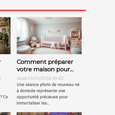
r
Comment préparer
votre maison pour
n
une séance photo de
8
Jeudi 05/03/2026 09:42
nouveau-né?
Une séance photo de nouveau-né
à domicile représente une
 ? Ce
opportunité précieuse pour
immortaliser les...