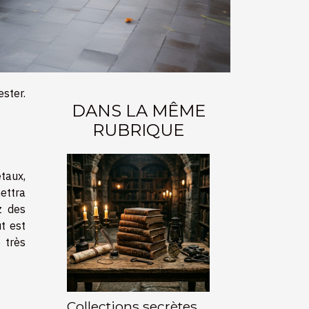
ester.
DANS LA MÊME
RUBRIQUE
étaux,
ettra
z des
t est
 très
Collections secrètes,