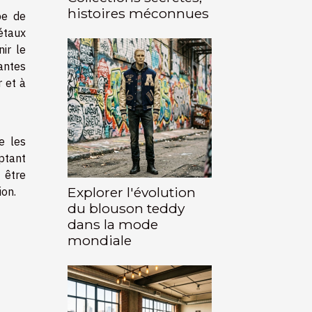
histoires méconnues
pe de
étaux
ir le
antes
r et à
e les
optant
 être
Explorer l'évolution
ion.
du blouson teddy
dans la mode
mondiale