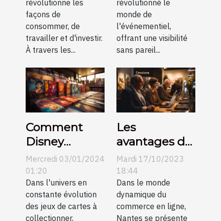
révolutionne les
révolutionné le
gonflables
façons de
monde de
pour un
consommer, de
l'événementiel,
impact
travailler et d'investir.
offrant une visibilité
À travers les...
sans pareil...
maximum
Comment
Les
Disney
avantages de
Lorcana
la création de
Mercredi 03/01/2024
Mardi 17/10/2023
pourrait
sites e-
01:20
18:44
révolutionner
Dans l'univers en
commerce à
Dans le monde
constante évolution
dynamique du
le marché
Nantes
des jeux de cartes à
commerce en ligne,
des jeux de
collectionner,
Nantes se présente