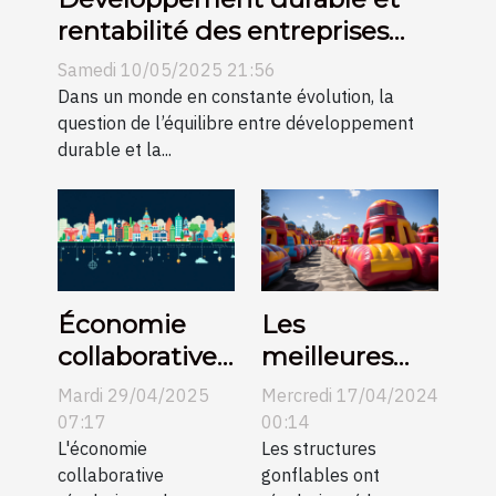
rentabilité des entreprises
Comment concilier écologie
Samedi 10/05/2025 21:56
et profitabilité en 2023
Dans un monde en constante évolution, la
question de l’équilibre entre développement
durable et la...
Économie
Les
collaborative
meilleures
quels
occasions
Mardi 29/04/2025
Mercredi 17/04/2024
secteurs
pour déployer
07:17
00:14
émergents
L'économie
des
Les structures
collaborative
gonflables ont
pour investir
structures