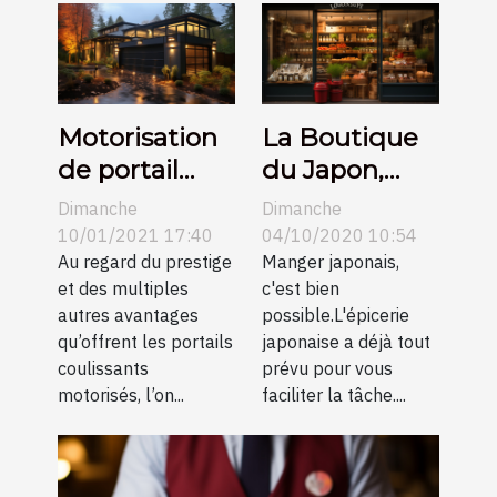
Motorisation
La Boutique
de portail
du Japon,
coulissant:
épicerie
Dimanche
Dimanche
quel budget
Japonaise par
10/01/2021 17:40
04/10/2020 10:54
pour l’installer
Au regard du prestige
Internet
Manger japonais,
et des multiples
c'est bien
?
autres avantages
possible.L'épicerie
qu’offrent les portails
japonaise a déjà tout
coulissants
prévu pour vous
motorisés, l’on...
faciliter la tâche....