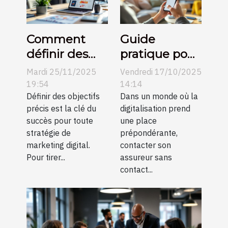
Comment
Guide
définir des
pratique pour
objectifs
joindre votre
Mardi 25/11/2025
Vendredi 17/10/2025
SMART pour
assureur sans
19:54
14:14
votre
Définir des objectifs
contact
Dans un monde où la
précis est la clé du
digitalisation prend
marketing
direct
succès pour toute
une place
digital ?
stratégie de
prépondérante,
marketing digital.
contacter son
Pour tirer...
assureur sans
contact...