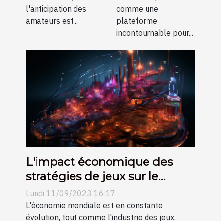
cartes à
l'anticipation des
comme une
collectionner
amateurs est...
plateforme
incontournable pour...
L'impact économique des
stratégies de jeux sur le
marché international
Lundi 11/09/2023 16:17
L'économie mondiale est en constante
évolution, tout comme l'industrie des jeux.