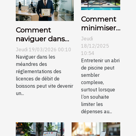
Comment
minimiser
Comment
les frais
naviguer dans
Jeudi
d'entretien
18/12/2025
les
Jeudi 19/03/2026 00:10
pour un
10:54
réglementations
Naviguer dans les
Entretenir un abri
abri de
des licences de
méandres des
de piscine peut
piscine ?
réglementations des
débit de
sembler
licences de débit de
boissons ?
complexe,
boissons peut vite devenir
surtout lorsque
un...
l’on souhaite
limiter les
dépenses au...