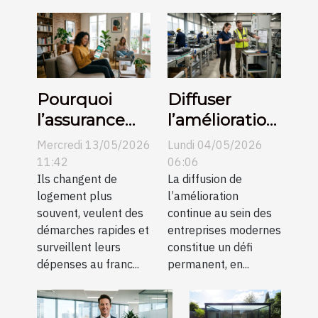
Pourquoi
Diffuser
l’assurance
l’amélioration
collaborative
continue : les
Mercredi 13/05/2026
Lundi 04/05/2026
séduit les
processus à
11:42
06:06
locataires
Ils changent de
l’épreuve du
La diffusion de
logement plus
l’amélioration
modernes
terrain
souvent, veulent des
continue au sein des
démarches rapides et
entreprises modernes
surveillent leurs
constitue un défi
dépenses au franc...
permanent, en...