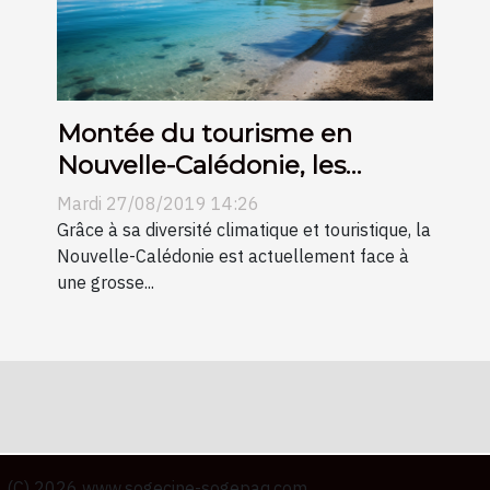
Montée du tourisme en
Nouvelle-Calédonie, les
retombées économiques !
Mardi 27/08/2019 14:26
Grâce à sa diversité climatique et touristique, la
Nouvelle-Calédonie est actuellement face à
une grosse...
(C) 2026 www.sogecine-sogepaq.com