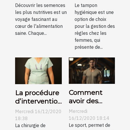
recommandées
Découvrir les semences
Le tampon
solution
les plus nutritives est un
hygiénique est une
pratique et
voyage fascinant au
option de choix
fiable
cœur de l'alimentation
pour la gestion des
saine. Chaque...
règles chez les
femmes, qui
présente de...
Comment
La procédure
avoir des
d’intervention
abdos ?
de
Mercredi
Mercredi 16/12/2020
liposuccion :
16/12/2020 18:14
18:38
Le sport, permet de
Que savoir ?
La chirurgie de