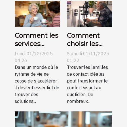
Comment les
Comment
services
choisir les
d'aide à
meilleures
Lundi 01/12/2025
Samedi 01/11/2025
domicile
lentilles de
04:26
01:22
améliorent la
Dans un monde où le
contact pour
Trouver les lentilles
rythme de vie ne
de contact idéales
qualité de vie
votre
cesse de s’accélérer,
peut transformer le
quotidien ?
il devient essentiel de
confort visuel au
trouver des
quotidien. De
solutions...
nombreux...