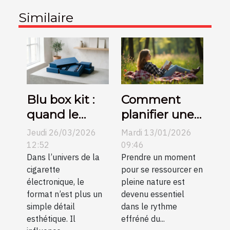
Similaire
Blu box kit :
Comment
quand le
planifier une
design carré
journée de
Jeudi 26/03/2026
Mardi 13/01/2026
devient un
détente en
12:52
09:46
vrai
Dans l’univers de la
pleine nature
Prendre un moment
cigarette
pour se ressourcer en
argument
?
électronique, le
pleine nature est
format n’est plus un
devenu essentiel
simple détail
dans le rythme
esthétique. Il
effréné du...