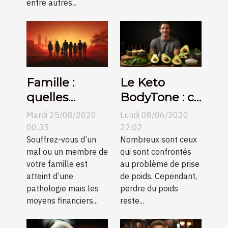
entre autres...
Famille :
Le Keto
quelles
BodyTone : ce
alternatives
qu’il faut
Mardi 25/08/2020
Lundi 08/06/2020
pour se
savoir
00:35
22:02
soigner sans
Souffrez-vous d’un
Nombreux sont ceux
mal ou un membre de
qui sont confrontés
gros budget
votre famille est
au problème de prise
?
atteint d’une
de poids. Cependant,
pathologie mais les
perdre du poids
moyens financiers...
reste...