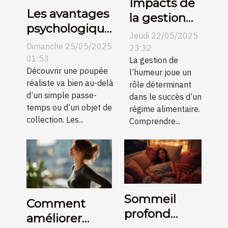
Impacts de
Les avantages
la gestion
psychologiques
de l'humeur
Jeudi 22/05/2025
de l'adoption
sur la
Dimanche 25/05/2025
23:32
d'une poupée
01:53
réussite
La gestion de
réaliste
Découvrir une poupée
l’humeur joue un
d'un régime
réaliste va bien au-delà
rôle déterminant
d’un simple passe-
dans le succès d’un
temps ou d’un objet de
régime alimentaire.
collection. Les...
Comprendre...
Sommeil
Comment
profond
améliorer