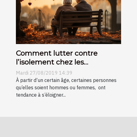
Comment lutter contre
l’isolement chez les
personnes âgées ?
Mardi 27/08/2019 14:39
À partir d’un certain âge, certaines personnes
qu’elles soient hommes ou femmes, ont
tendance à s’éloigner...