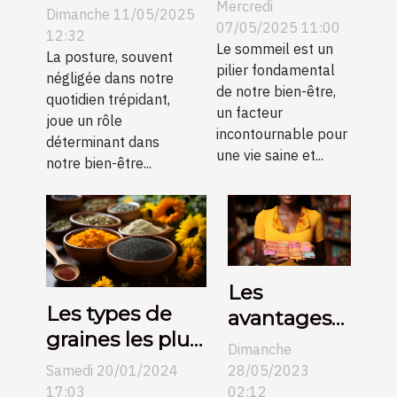
techniques
votre posture
Mercredi
Dimanche 11/05/2025
pour
07/05/2025 11:00
et prévenir les
12:32
améliorer la
Le sommeil est un
douleurs
La posture, souvent
pilier fondamental
qualité de
négligée dans notre
dorsales grâce
de notre bien-être,
quotidien trépidant,
vos nuits
à des
un facteur
joue un rôle
incontournable pour
techniques
déterminant dans
une vie saine et...
ergonomiques
notre bien-être...
simples
Les
Les types de
avantages
graines les plus
du tampon
Dimanche
nutritifs et leurs
hygiénique :
Samedi 20/01/2024
28/05/2023
portions
17:03
une
02:12