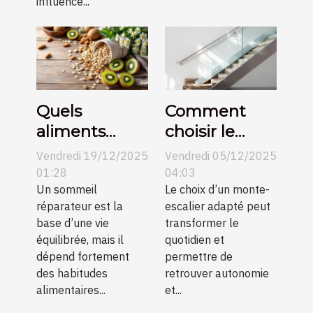
influence...
Quels
Comment
aliments
choisir le
favorisent un
monte-
Vendredi 19/12/2025
Vendredi 05/12/2025
sommeil
escalier
01:28
04:03
réparateur ?
Un sommeil
adapté à vos
Le choix d’un monte-
réparateur est la
escalier adapté peut
besoins ?
base d’une vie
transformer le
équilibrée, mais il
quotidien et
dépend fortement
permettre de
des habitudes
retrouver autonomie
alimentaires...
et...