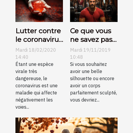
Lutter contre
Ce que vous
le coronavirus
ne savez pas
: comment s’y
sur la
Mardi 18/02/2020
Mardi 19/11/2019
prendre ?
musculation
14:40
10:48
Étant une espèce
Si vous souhaitez
virale très
avoir une belle
dangereuse, le
silhouette ou encore
coronavirus est une
avoir un corps
maladie qui affecte
parfaitement sculpté,
négativement les
vous devriez...
voies...