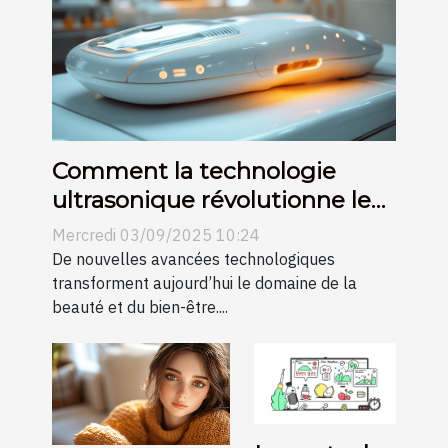
Comment la technologie
ultrasonique révolutionne le
remodelage corporel sans
Mercredi 03/09/2025 10:24
cicatrices ?
De nouvelles avancées technologiques
transforment aujourd’hui le domaine de la
beauté et du bien-être....